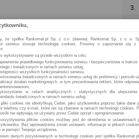
3.
4.
żytkowniku,
5.
y, że spółka Rankomat.pl Sp. z o.o. (dawniej: Rankomat Sp. z o. o. Sp
tor serwisu stosuje technologię cookies. Prosimy o zapoznanie się z
i:
6.
ies wykorzystywane są przede wszystkim w celu:
apewnienie prawidłowego funkcjonowania serwisu i bezpieczeństwa w trakcie 
 niego i świadczonych w ramach serwisu usług,
7.
ostępności wszystkich funkcjonalności serwisu,
ostosowania świadczonych w ramach serwisu usług do preferencji i potrzeb u
ealizacji działań marketingowych, w tym prezentowania reklam, które odpowi
8.
ainteresowaniom,
ykorzystanie w celach analitycznych i statystycznych dla ulepszenia
tandardu świadczonych w ramach serwisu usług.
9.
 pliki cookies nie identyfikują Ciebie, jako użytkownika poprzez takie dane 
r telefonu czy e-mail, które nie są zbierane w ramach technologii cookies. P
osób nie wpływają na używany przez Ciebie sprzęt i oprogramowanie.
10.
orzystywania plików cookies możliwy jest do określenia w ustawieniach p
ytkownika. Bez wprowadzenia zmian ustawień, informacje w plikach cooki
 w pamięci Twojego urządzenia.
torem danych pozyskiwanych w technologii cookies jest spółka Rankomat.pl