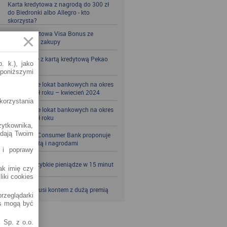
Karta kredytowa z nagrodą do 300 zł
do Biedronki albo Allegro - kto
skorzysta?
Karta kredytowa Visa Bonus ze
zwrotem za zakupy
Zbieraj mile z kartą kredytową Pekao
. k.), jako
S.A.
 poniższymi
Porównanie lokat bankowych na okres
powyżej pół roku – kwiecień 2024
korzystania
Porównanie lokat bankowych na okres
powyżej pół roku
żytkownika,
adają Twoim
Santander Consumer Bank proponuje
jesień z kartą i nagrodami
 i poprawy
SKOK po szybkie pieniądze w 15 minut
jak imię czy
liki cookies
VeloBank kusi kontem z dużą premią
rzeglądarki
es mogą być
 Sp. z o.o.