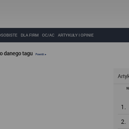
OSOBISTE
DLA FIRM
OC/AC
ARTYKUŁY I OPINIE
do danego tagu
Powrót ►
Arty
N
1.
2.