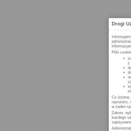
Drogi U
Informujem
administra
informacjam
Pliki cook
z
z
d
d
r
z
w
s
Co istotne,
nazwisko, n
w żaden sp
Zakres wyk
każdego uż
zapisywane
Administra