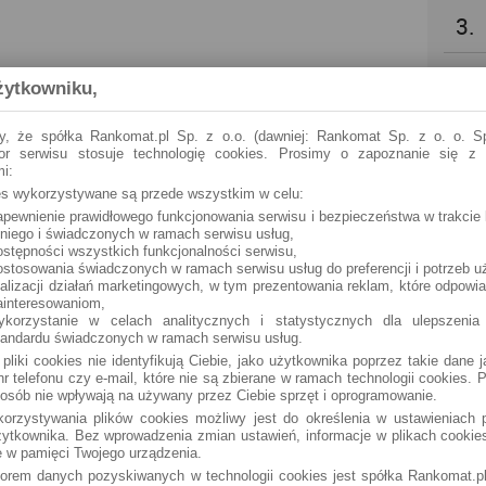
3.
4.
żytkowniku,
5.
y, że spółka Rankomat.pl Sp. z o.o. (dawniej: Rankomat Sp. z o. o. Sp
tor serwisu stosuje technologię cookies. Prosimy o zapoznanie się z
i:
6.
ies wykorzystywane są przede wszystkim w celu:
apewnienie prawidłowego funkcjonowania serwisu i bezpieczeństwa w trakcie 
 niego i świadczonych w ramach serwisu usług,
7.
ostępności wszystkich funkcjonalności serwisu,
ostosowania świadczonych w ramach serwisu usług do preferencji i potrzeb u
ealizacji działań marketingowych, w tym prezentowania reklam, które odpowi
8.
ainteresowaniom,
ykorzystanie w celach analitycznych i statystycznych dla ulepszenia
tandardu świadczonych w ramach serwisu usług.
9.
 pliki cookies nie identyfikują Ciebie, jako użytkownika poprzez takie dane 
r telefonu czy e-mail, które nie są zbierane w ramach technologii cookies. P
osób nie wpływają na używany przez Ciebie sprzęt i oprogramowanie.
10.
orzystywania plików cookies możliwy jest do określenia w ustawieniach p
ytkownika. Bez wprowadzenia zmian ustawień, informacje w plikach cooki
 w pamięci Twojego urządzenia.
torem danych pozyskiwanych w technologii cookies jest spółka Rankomat.pl