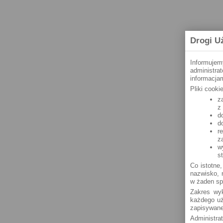
Drogi U
Informujem
administra
informacjam
Pliki cook
z
z
d
d
r
z
w
s
Co istotne,
nazwisko, n
w żaden sp
Zakres wyk
każdego uż
zapisywane
Administra