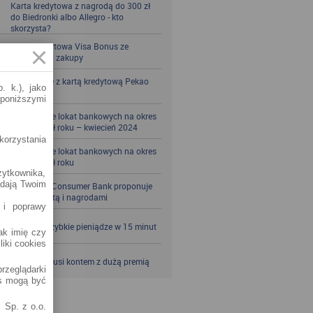
Karta kredytowa z nagrodą do 300 zł
do Biedronki albo Allegro - kto
skorzysta?
Karta kredytowa Visa Bonus ze
zwrotem za zakupy
Zbieraj mile z kartą kredytową Pekao
. k.), jako
S.A.
 poniższymi
Porównanie lokat bankowych na okres
powyżej pół roku – kwiecień 2024
korzystania
Porównanie lokat bankowych na okres
powyżej pół roku
żytkownika,
adają Twoim
Santander Consumer Bank proponuje
jesień z kartą i nagrodami
 i poprawy
SKOK po szybkie pieniądze w 15 minut
jak imię czy
liki cookies
VeloBank kusi kontem z dużą premią
rzeglądarki
es mogą być
 Sp. z o.o.