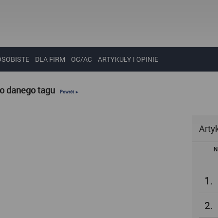
OSOBISTE
DLA FIRM
OC/AC
ARTYKUŁY I OPINIE
do danego tagu
Powrót ►
Arty
N
1.
2.