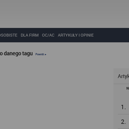
OSOBISTE
DLA FIRM
OC/AC
ARTYKUŁY I OPINIE
do danego tagu
Powrót ►
Arty
N
1.
2.