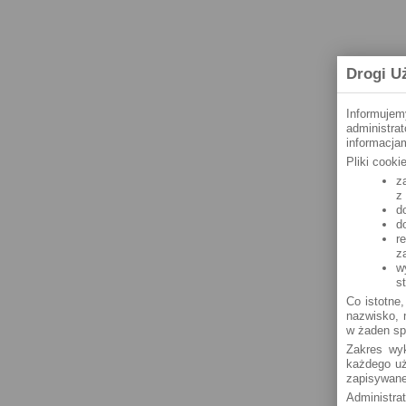
Drogi U
Informujem
administra
informacjam
Pliki cook
z
z
d
d
r
z
w
s
Co istotne,
nazwisko, n
w żaden sp
Zakres wyk
każdego uż
zapisywane
Administra