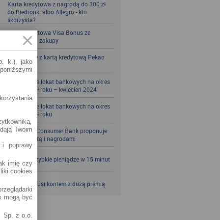
Karta kredytowa z nagrodą do 300 zł
do Biedronki albo Allegro - kto
skorzysta?
Karta kredytowa Visa Bonus ze
zwrotem za zakupy
Zbieraj mile z kartą kredytową Pekao
. k.), jako
S.A.
 poniższymi
Porównanie lokat bankowych na okres
powyżej pół roku – kwiecień 2024
korzystania
Porównanie lokat bankowych na okres
powyżej pół roku
żytkownika,
adają Twoim
Santander Consumer Bank proponuje
jesień z kartą i nagrodami
 i poprawy
SKOK po szybkie pieniądze w 15 minut
jak imię czy
liki cookies
VeloBank kusi kontem z dużą premią
rzeglądarki
es mogą być
 Sp. z o.o.