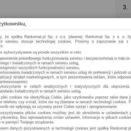
3.
4.
żytkowniku,
5.
y, że spółka Rankomat.pl Sp. z o.o. (dawniej: Rankomat Sp. z o. o. Sp
tor serwisu stosuje technologię cookies. Prosimy o zapoznanie się z
i:
6.
ies wykorzystywane są przede wszystkim w celu:
apewnienie prawidłowego funkcjonowania serwisu i bezpieczeństwa w trakcie 
 niego i świadczonych w ramach serwisu usług,
7.
ostępności wszystkich funkcjonalności serwisu,
ostosowania świadczonych w ramach serwisu usług do preferencji i potrzeb u
ealizacji działań marketingowych, w tym prezentowania reklam, które odpowi
8.
ainteresowaniom,
ykorzystanie w celach analitycznych i statystycznych dla ulepszenia
tandardu świadczonych w ramach serwisu usług.
9.
 pliki cookies nie identyfikują Ciebie, jako użytkownika poprzez takie dane 
r telefonu czy e-mail, które nie są zbierane w ramach technologii cookies. P
osób nie wpływają na używany przez Ciebie sprzęt i oprogramowanie.
10.
orzystywania plików cookies możliwy jest do określenia w ustawieniach p
ytkownika. Bez wprowadzenia zmian ustawień, informacje w plikach cooki
 w pamięci Twojego urządzenia.
torem danych pozyskiwanych w technologii cookies jest spółka Rankomat.pl