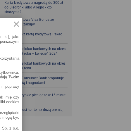
Karta kredytowa z nagrodą do 300 zł
do Biedronki albo Allegro - kto
skorzysta?
Karta kredytowa Visa Bonus ze
zwrotem za zakupy
Zbieraj mile z kartą kredytową Pekao
. k.), jako
S.A.
 poniższymi
Porównanie lokat bankowych na okres
powyżej pół roku – kwiecień 2024
korzystania
Porównanie lokat bankowych na okres
powyżej pół roku
żytkownika,
adają Twoim
Santander Consumer Bank proponuje
jesień z kartą i nagrodami
 i poprawy
SKOK po szybkie pieniądze w 15 minut
jak imię czy
liki cookies
VeloBank kusi kontem z dużą premią
rzeglądarki
es mogą być
 Sp. z o.o.