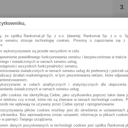
3.
4.
żytkowniku,
5.
y, że spółka Rankomat.pl Sp. z o.o. (dawniej: Rankomat Sp. z o. o. Sp
tor serwisu stosuje technologię cookies. Prosimy o zapoznanie się z
i:
6.
ies wykorzystywane są przede wszystkim w celu:
apewnienie prawidłowego funkcjonowania serwisu i bezpieczeństwa w trakcie 
 niego i świadczonych w ramach serwisu usług,
7.
ostępności wszystkich funkcjonalności serwisu,
ostosowania świadczonych w ramach serwisu usług do preferencji i potrzeb u
ealizacji działań marketingowych, w tym prezentowania reklam, które odpowi
8.
ainteresowaniom,
ykorzystanie w celach analitycznych i statystycznych dla ulepszenia
tandardu świadczonych w ramach serwisu usług.
9.
 pliki cookies nie identyfikują Ciebie, jako użytkownika poprzez takie dane 
r telefonu czy e-mail, które nie są zbierane w ramach technologii cookies. P
osób nie wpływają na używany przez Ciebie sprzęt i oprogramowanie.
10.
orzystywania plików cookies możliwy jest do określenia w ustawieniach p
ytkownika. Bez wprowadzenia zmian ustawień, informacje w plikach cooki
 w pamięci Twojego urządzenia.
torem danych pozyskiwanych w technologii cookies jest spółka Rankomat.pl