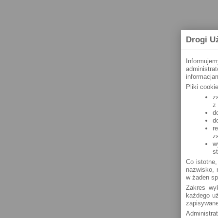
Drogi U
Informujem
administra
informacjam
Pliki cook
z
z
d
d
r
z
w
s
Co istotne,
nazwisko, n
w żaden sp
Zakres wyk
każdego uż
zapisywane
Administra