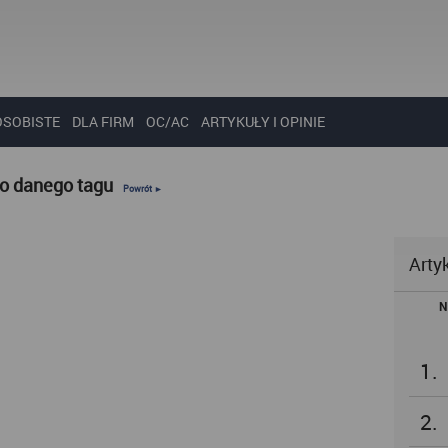
OSOBISTE
DLA FIRM
OC/AC
ARTYKUŁY I OPINIE
do danego tagu
Powrót ►
Arty
N
1.
2.