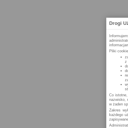
Drogi U
Informujem
administra
informacjam
Pliki cook
z
z
d
d
r
z
w
s
Co istotne,
nazwisko, n
w żaden sp
Zakres wyk
każdego uż
zapisywane
Administra