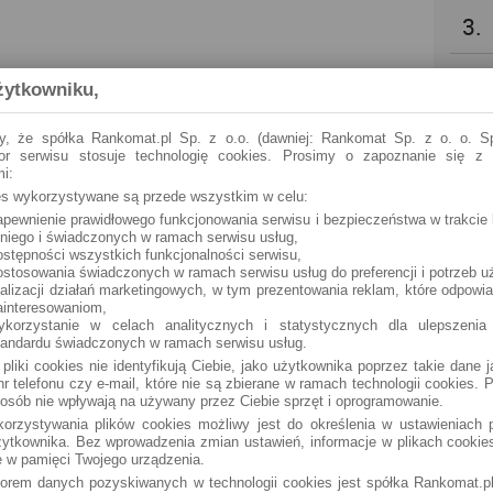
3.
4.
żytkowniku,
5.
y, że spółka Rankomat.pl Sp. z o.o. (dawniej: Rankomat Sp. z o. o. Sp
tor serwisu stosuje technologię cookies. Prosimy o zapoznanie się z
i:
6.
ies wykorzystywane są przede wszystkim w celu:
apewnienie prawidłowego funkcjonowania serwisu i bezpieczeństwa w trakcie 
 niego i świadczonych w ramach serwisu usług,
7.
ostępności wszystkich funkcjonalności serwisu,
ostosowania świadczonych w ramach serwisu usług do preferencji i potrzeb u
ealizacji działań marketingowych, w tym prezentowania reklam, które odpowi
8.
ainteresowaniom,
ykorzystanie w celach analitycznych i statystycznych dla ulepszenia
tandardu świadczonych w ramach serwisu usług.
9.
 pliki cookies nie identyfikują Ciebie, jako użytkownika poprzez takie dane 
r telefonu czy e-mail, które nie są zbierane w ramach technologii cookies. P
osób nie wpływają na używany przez Ciebie sprzęt i oprogramowanie.
10.
orzystywania plików cookies możliwy jest do określenia w ustawieniach p
ytkownika. Bez wprowadzenia zmian ustawień, informacje w plikach cooki
 w pamięci Twojego urządzenia.
torem danych pozyskiwanych w technologii cookies jest spółka Rankomat.pl