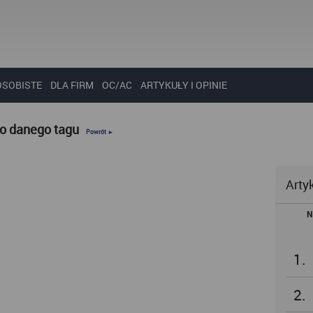
OSOBISTE
DLA FIRM
OC/AC
ARTYKUŁY I OPINIE
do danego tagu
Powrót ►
Arty
N
1.
2.