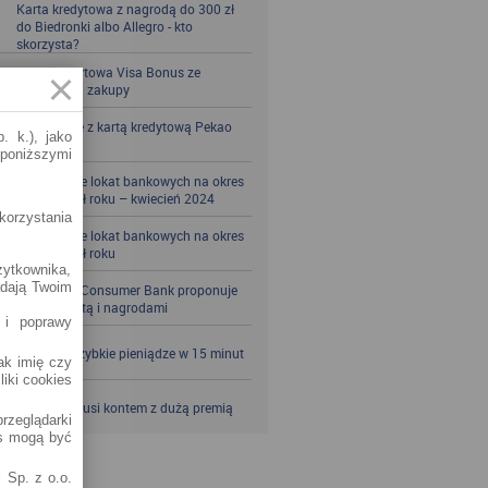
Karta kredytowa z nagrodą do 300 zł
do Biedronki albo Allegro - kto
skorzysta?
Karta kredytowa Visa Bonus ze
zwrotem za zakupy
Zbieraj mile z kartą kredytową Pekao
. k.), jako
S.A.
 poniższymi
Porównanie lokat bankowych na okres
powyżej pół roku – kwiecień 2024
korzystania
Porównanie lokat bankowych na okres
powyżej pół roku
żytkownika,
adają Twoim
Santander Consumer Bank proponuje
jesień z kartą i nagrodami
 i poprawy
SKOK po szybkie pieniądze w 15 minut
jak imię czy
liki cookies
VeloBank kusi kontem z dużą premią
rzeglądarki
es mogą być
 Sp. z o.o.