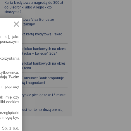
Karta kredytowa z nagrodą do 300 zł
do Biedronki albo Allegro - kto
skorzysta?
Karta kredytowa Visa Bonus ze
zwrotem za zakupy
Zbieraj mile z kartą kredytową Pekao
. k.), jako
S.A.
 poniższymi
Porównanie lokat bankowych na okres
powyżej pół roku – kwiecień 2024
korzystania
Porównanie lokat bankowych na okres
powyżej pół roku
żytkownika,
adają Twoim
Santander Consumer Bank proponuje
jesień z kartą i nagrodami
 i poprawy
SKOK po szybkie pieniądze w 15 minut
jak imię czy
liki cookies
VeloBank kusi kontem z dużą premią
rzeglądarki
es mogą być
 Sp. z o.o.