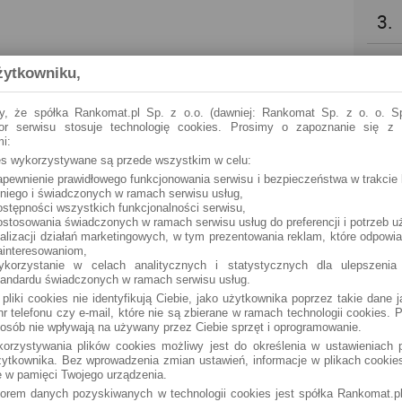
3.
4.
żytkowniku,
5.
y, że spółka Rankomat.pl Sp. z o.o. (dawniej: Rankomat Sp. z o. o. Sp
tor serwisu stosuje technologię cookies. Prosimy o zapoznanie się z
i:
6.
ies wykorzystywane są przede wszystkim w celu:
apewnienie prawidłowego funkcjonowania serwisu i bezpieczeństwa w trakcie 
 niego i świadczonych w ramach serwisu usług,
7.
ostępności wszystkich funkcjonalności serwisu,
ostosowania świadczonych w ramach serwisu usług do preferencji i potrzeb u
ealizacji działań marketingowych, w tym prezentowania reklam, które odpowi
8.
ainteresowaniom,
ykorzystanie w celach analitycznych i statystycznych dla ulepszenia
tandardu świadczonych w ramach serwisu usług.
9.
 pliki cookies nie identyfikują Ciebie, jako użytkownika poprzez takie dane 
r telefonu czy e-mail, które nie są zbierane w ramach technologii cookies. P
osób nie wpływają na używany przez Ciebie sprzęt i oprogramowanie.
10.
orzystywania plików cookies możliwy jest do określenia w ustawieniach p
ytkownika. Bez wprowadzenia zmian ustawień, informacje w plikach cooki
 w pamięci Twojego urządzenia.
torem danych pozyskiwanych w technologii cookies jest spółka Rankomat.pl