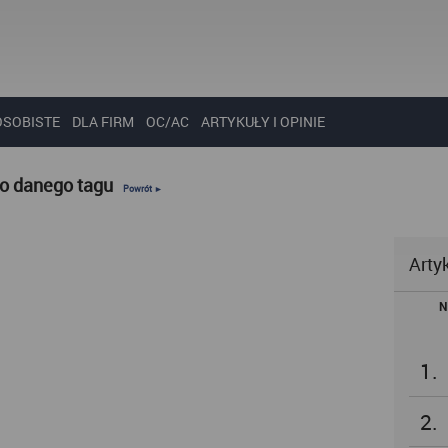
OSOBISTE
DLA FIRM
OC/AC
ARTYKUŁY I OPINIE
do danego tagu
Powrót ►
Arty
N
1.
2.