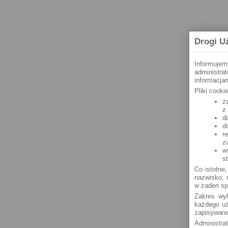
Drogi U
Informujem
administra
informacjam
Pliki cook
z
z
d
d
r
z
w
s
Co istotne,
nazwisko, n
w żaden sp
Zakres wyk
każdego uż
zapisywane
Administra