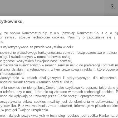
3.
4.
żytkowniku,
5.
y, że spółka Rankomat.pl Sp. z o.o. (dawniej: Rankomat Sp. z o. o. Sp
tor serwisu stosuje technologię cookies. Prosimy o zapoznanie się z
i:
6.
ies wykorzystywane są przede wszystkim w celu:
apewnienie prawidłowego funkcjonowania serwisu i bezpieczeństwa w trakcie 
 niego i świadczonych w ramach serwisu usług,
7.
ostępności wszystkich funkcjonalności serwisu,
ostosowania świadczonych w ramach serwisu usług do preferencji i potrzeb u
ealizacji działań marketingowych, w tym prezentowania reklam, które odpowi
8.
ainteresowaniom,
ykorzystanie w celach analitycznych i statystycznych dla ulepszenia
tandardu świadczonych w ramach serwisu usług.
9.
 pliki cookies nie identyfikują Ciebie, jako użytkownika poprzez takie dane 
r telefonu czy e-mail, które nie są zbierane w ramach technologii cookies. P
osób nie wpływają na używany przez Ciebie sprzęt i oprogramowanie.
10.
orzystywania plików cookies możliwy jest do określenia w ustawieniach p
ytkownika. Bez wprowadzenia zmian ustawień, informacje w plikach cooki
 w pamięci Twojego urządzenia.
torem danych pozyskiwanych w technologii cookies jest spółka Rankomat.pl