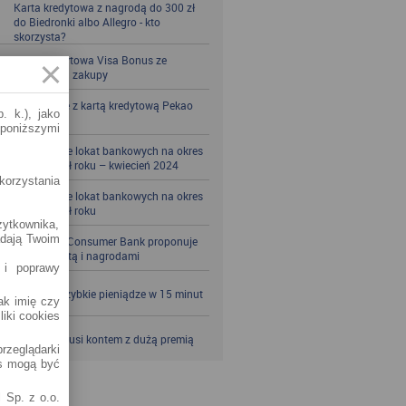
Karta kredytowa z nagrodą do 300 zł
do Biedronki albo Allegro - kto
skorzysta?
Karta kredytowa Visa Bonus ze
zwrotem za zakupy
Zbieraj mile z kartą kredytową Pekao
. k.), jako
S.A.
 poniższymi
Porównanie lokat bankowych na okres
powyżej pół roku – kwiecień 2024
korzystania
Porównanie lokat bankowych na okres
powyżej pół roku
żytkownika,
adają Twoim
Santander Consumer Bank proponuje
jesień z kartą i nagrodami
 i poprawy
SKOK po szybkie pieniądze w 15 minut
jak imię czy
liki cookies
VeloBank kusi kontem z dużą premią
rzeglądarki
es mogą być
 Sp. z o.o.