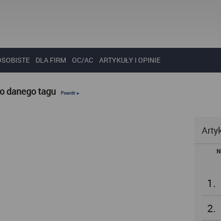
OSOBISTE
DLA FIRM
OC/AC
ARTYKUŁY I OPINIE
do danego tagu
Powrót ►
Arty
N
1.
2.