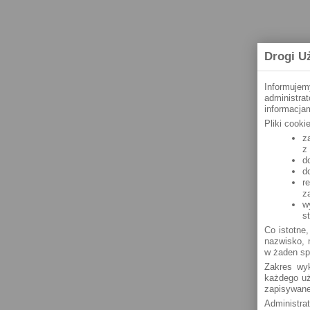
Drogi U
Informujem
administra
informacjam
Pliki cook
z
z
d
d
r
z
w
s
Co istotne,
nazwisko, n
w żaden sp
Zakres wyk
każdego uż
zapisywane
Administra