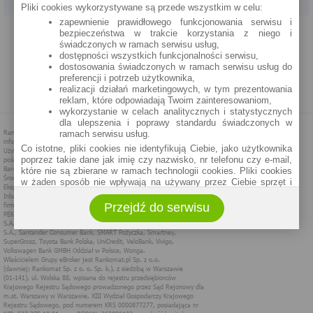
Pliki cookies wykorzystywane są przede wszystkim w celu:
zapewnienie prawidłowego funkcjonowania serwisu i
PROGRAM PARTNERSKI
O NAS
REKLAMA
REGULAMIN
bezpieczeństwa w trakcie korzystania z niego i
świadczonych w ramach serwisu usług,
dostępności wszystkich funkcjonalności serwisu,
POLITYKA PRYWATNOŚCI
POLITYKA COOKIES
ZASADY PLASOWANIA
dostosowania świadczonych w ramach serwisu usług do
preferencji i potrzeb użytkownika,
realizacji działań marketingowych, w tym prezentowania
MAPA STRONY
reklam, które odpowiadają Twoim zainteresowaniom,
wykorzystanie w celach analitycznych i statystycznych
dla ulepszenia i poprawy standardu świadczonych w
ramach serwisu usług.
Co istotne, pliki cookies nie identyfikują Ciebie, jako użytkownika
poprzez takie dane jak imię czy nazwisko, nr telefonu czy e-mail,
które nie są zbierane w ramach technologii cookies. Pliki cookies
w żaden sposób nie wpływają na używany przez Ciebie sprzęt i
oprogramowanie.
Przejdź do serwisu
Zakres wykorzystywania plików cookies możliwy jest do
określenia w ustawieniach przeglądarki każdego użytkownika. Bez
wprowadzenia zmian ustawień, informacje w plikach cookies mogą
być zapisywane w pamięci Twojego urządzenia.
Administratorem danych pozyskiwanych w technologii cookies jest
spółka Rankomat.pl Sp. z o.o. (dawniej: Rankomat Sp. z o. o. Sp.
k.) z siedzibą w Warszawie, ul. Wolska 88, 01 - 141 Warszawa.
Możesz jako użytkownik w każdym czasie skontaktować się z
administratorem pod adresem bok@ebroker.pl, jak również wyrazić
sprzeciwu wobec działań administratora.