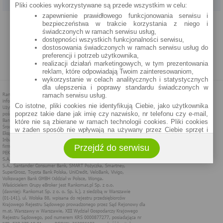
Pliki cookies wykorzystywane są przede wszystkim w celu:
zapewnienie prawidłowego funkcjonowania serwisu i
PROGRAM PARTNERSKI
O NAS
REKLAMA
REGULAMIN
bezpieczeństwa w trakcie korzystania z niego i
świadczonych w ramach serwisu usług,
dostępności wszystkich funkcjonalności serwisu,
POLITYKA PRYWATNOŚCI
POLITYKA COOKIES
ZASADY PLASOWANIA
dostosowania świadczonych w ramach serwisu usług do
preferencji i potrzeb użytkownika,
realizacji działań marketingowych, w tym prezentowania
MAPA STRONY
reklam, które odpowiadają Twoim zainteresowaniom,
wykorzystanie w celach analitycznych i statystycznych
dla ulepszenia i poprawy standardu świadczonych w
ramach serwisu usług.
Co istotne, pliki cookies nie identyfikują Ciebie, jako użytkownika
poprzez takie dane jak imię czy nazwisko, nr telefonu czy e-mail,
które nie są zbierane w ramach technologii cookies. Pliki cookies
w żaden sposób nie wpływają na używany przez Ciebie sprzęt i
oprogramowanie.
Przejdź do serwisu
Zakres wykorzystywania plików cookies możliwy jest do
określenia w ustawieniach przeglądarki każdego użytkownika. Bez
wprowadzenia zmian ustawień, informacje w plikach cookies mogą
być zapisywane w pamięci Twojego urządzenia.
Administratorem danych pozyskiwanych w technologii cookies jest
spółka Rankomat.pl Sp. z o.o. (dawniej: Rankomat Sp. z o. o. Sp.
k.) z siedzibą w Warszawie, ul. Wolska 88, 01 - 141 Warszawa.
Możesz jako użytkownik w każdym czasie skontaktować się z
administratorem pod adresem bok@ebroker.pl, jak również wyrazić
sprzeciwu wobec działań administratora.