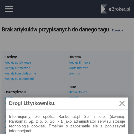
Brak artykułów przypisanych do danego tagu
Powrót ►
Kredyty
Dla firm
Kredyty gotówkowe
Kredyty firmowe
Kredyty hipoteczne
Konta firmowe
Kredyty konsolidacyjne
Leasingi
Kredyty na samochód
Inne
Oszczędzanie
eBroker Ekstra
Lokaty
Artykuły
Drogi Użytkowniku,
Konta oszczędnościowe
Odpowiedzi ekspertów
Porady
Opinie o instytucjach
Konta osobiste
Informujemy, że spółka Rankomat.pl Sp. z o.o. (dawniej:
Tagi
Rankomat Sp. z o. o. Sp. k.), jako administrator serwisu stosuje
Konta osobiste
Kalkulator OC AC
technologię cookies. Prosimy o zapoznanie się z poniższymi
Konta oszczędnościowe
Kalkulatory
informacjami:
Konta młodzieżowe