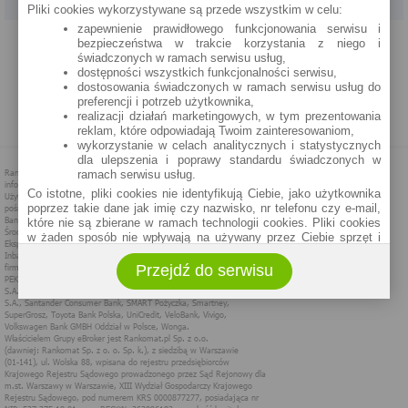
Pliki cookies wykorzystywane są przede wszystkim w celu:
zapewnienie prawidłowego funkcjonowania serwisu i
PROGRAM PARTNERSKI
O NAS
REKLAMA
REGULAMIN
bezpieczeństwa w trakcie korzystania z niego i
świadczonych w ramach serwisu usług,
dostępności wszystkich funkcjonalności serwisu,
POLITYKA PRYWATNOŚCI
POLITYKA COOKIES
ZASADY PLASOWANIA
dostosowania świadczonych w ramach serwisu usług do
preferencji i potrzeb użytkownika,
realizacji działań marketingowych, w tym prezentowania
MAPA STRONY
reklam, które odpowiadają Twoim zainteresowaniom,
wykorzystanie w celach analitycznych i statystycznych
dla ulepszenia i poprawy standardu świadczonych w
ramach serwisu usług.
Co istotne, pliki cookies nie identyfikują Ciebie, jako użytkownika
poprzez takie dane jak imię czy nazwisko, nr telefonu czy e-mail,
które nie są zbierane w ramach technologii cookies. Pliki cookies
w żaden sposób nie wpływają na używany przez Ciebie sprzęt i
oprogramowanie.
Przejdź do serwisu
Zakres wykorzystywania plików cookies możliwy jest do
określenia w ustawieniach przeglądarki każdego użytkownika. Bez
wprowadzenia zmian ustawień, informacje w plikach cookies mogą
być zapisywane w pamięci Twojego urządzenia.
Administratorem danych pozyskiwanych w technologii cookies jest
spółka Rankomat.pl Sp. z o.o. (dawniej: Rankomat Sp. z o. o. Sp.
k.) z siedzibą w Warszawie, ul. Wolska 88, 01 - 141 Warszawa.
Możesz jako użytkownik w każdym czasie skontaktować się z
administratorem pod adresem bok@ebroker.pl, jak również wyrazić
sprzeciwu wobec działań administratora.