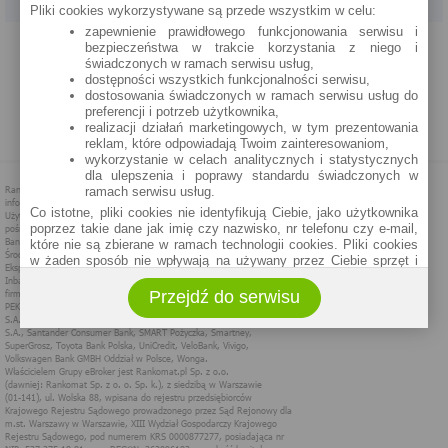
Pliki cookies wykorzystywane są przede wszystkim w celu:
zapewnienie prawidłowego funkcjonowania serwisu i
PROGRAM PARTNERSKI
O NAS
REKLAMA
REGULAMIN
bezpieczeństwa w trakcie korzystania z niego i
świadczonych w ramach serwisu usług,
dostępności wszystkich funkcjonalności serwisu,
POLITYKA PRYWATNOŚCI
POLITYKA COOKIES
ZASADY PLASOWANIA
dostosowania świadczonych w ramach serwisu usług do
preferencji i potrzeb użytkownika,
realizacji działań marketingowych, w tym prezentowania
MAPA STRONY
reklam, które odpowiadają Twoim zainteresowaniom,
wykorzystanie w celach analitycznych i statystycznych
dla ulepszenia i poprawy standardu świadczonych w
ramach serwisu usług.
Co istotne, pliki cookies nie identyfikują Ciebie, jako użytkownika
poprzez takie dane jak imię czy nazwisko, nr telefonu czy e-mail,
które nie są zbierane w ramach technologii cookies. Pliki cookies
w żaden sposób nie wpływają na używany przez Ciebie sprzęt i
oprogramowanie.
Przejdź do serwisu
Zakres wykorzystywania plików cookies możliwy jest do
określenia w ustawieniach przeglądarki każdego użytkownika. Bez
wprowadzenia zmian ustawień, informacje w plikach cookies mogą
być zapisywane w pamięci Twojego urządzenia.
Administratorem danych pozyskiwanych w technologii cookies jest
spółka Rankomat.pl Sp. z o.o. (dawniej: Rankomat Sp. z o. o. Sp.
k.) z siedzibą w Warszawie, ul. Wolska 88, 01 - 141 Warszawa.
Możesz jako użytkownik w każdym czasie skontaktować się z
administratorem pod adresem bok@ebroker.pl, jak również wyrazić
sprzeciwu wobec działań administratora.