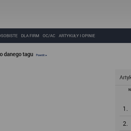
OSOBISTE
DLA FIRM
OC/AC
ARTYKUŁY I OPINIE
do danego tagu
Powrót ►
Arty
N
1.
2.