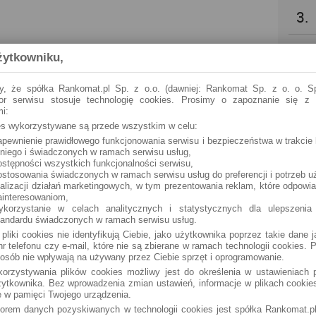
3.
4.
żytkowniku,
5.
y, że spółka Rankomat.pl Sp. z o.o. (dawniej: Rankomat Sp. z o. o. Sp
tor serwisu stosuje technologię cookies. Prosimy o zapoznanie się z
i:
6.
ies wykorzystywane są przede wszystkim w celu:
apewnienie prawidłowego funkcjonowania serwisu i bezpieczeństwa w trakcie 
 niego i świadczonych w ramach serwisu usług,
7.
ostępności wszystkich funkcjonalności serwisu,
ostosowania świadczonych w ramach serwisu usług do preferencji i potrzeb u
ealizacji działań marketingowych, w tym prezentowania reklam, które odpowi
8.
ainteresowaniom,
ykorzystanie w celach analitycznych i statystycznych dla ulepszenia
tandardu świadczonych w ramach serwisu usług.
9.
 pliki cookies nie identyfikują Ciebie, jako użytkownika poprzez takie dane 
r telefonu czy e-mail, które nie są zbierane w ramach technologii cookies. P
osób nie wpływają na używany przez Ciebie sprzęt i oprogramowanie.
10.
orzystywania plików cookies możliwy jest do określenia w ustawieniach p
ytkownika. Bez wprowadzenia zmian ustawień, informacje w plikach cooki
 w pamięci Twojego urządzenia.
torem danych pozyskiwanych w technologii cookies jest spółka Rankomat.pl