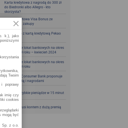
Karta kredytowa z nagrodą do 300 zł
do Biedronki albo Allegro - kto
skorzysta?
Karta kredytowa Visa Bonus ze
zwrotem za zakupy
Zbieraj mile z kartą kredytową Pekao
. k.), jako
S.A.
 poniższymi
Porównanie lokat bankowych na okres
powyżej pół roku – kwiecień 2024
korzystania
Porównanie lokat bankowych na okres
powyżej pół roku
żytkownika,
adają Twoim
Santander Consumer Bank proponuje
jesień z kartą i nagrodami
 i poprawy
SKOK po szybkie pieniądze w 15 minut
jak imię czy
liki cookies
VeloBank kusi kontem z dużą premią
rzeglądarki
es mogą być
 Sp. z o.o.