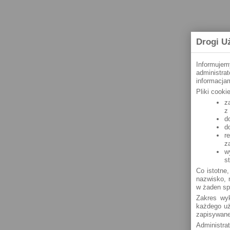
Drogi U
Informujem
administra
informacjam
Pliki cook
z
z
d
d
r
z
w
s
Co istotne,
nazwisko, n
w żaden sp
Zakres wyk
każdego uż
zapisywane
Administra