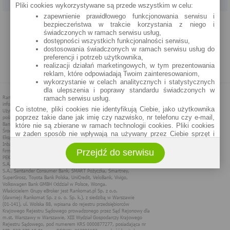
Pliki cookies wykorzystywane są przede wszystkim w celu:
zapewnienie prawidłowego funkcjonowania serwisu i
PROGRAM PARTNERSKI
O NAS
REKLAMA
REGULAMIN
bezpieczeństwa w trakcie korzystania z niego i
świadczonych w ramach serwisu usług,
dostępności wszystkich funkcjonalności serwisu,
POLITYKA PRYWATNOŚCI
POLITYKA COOKIES
ZASADY PLASOWANIA
dostosowania świadczonych w ramach serwisu usług do
preferencji i potrzeb użytkownika,
realizacji działań marketingowych, w tym prezentowania
MAPA STRONY
reklam, które odpowiadają Twoim zainteresowaniom,
wykorzystanie w celach analitycznych i statystycznych
dla ulepszenia i poprawy standardu świadczonych w
ramach serwisu usług.
Co istotne, pliki cookies nie identyfikują Ciebie, jako użytkownika
poprzez takie dane jak imię czy nazwisko, nr telefonu czy e-mail,
które nie są zbierane w ramach technologii cookies. Pliki cookies
w żaden sposób nie wpływają na używany przez Ciebie sprzęt i
oprogramowanie.
Przejdź do serwisu
Zakres wykorzystywania plików cookies możliwy jest do
określenia w ustawieniach przeglądarki każdego użytkownika. Bez
wprowadzenia zmian ustawień, informacje w plikach cookies mogą
być zapisywane w pamięci Twojego urządzenia.
Administratorem danych pozyskiwanych w technologii cookies jest
spółka Rankomat.pl Sp. z o.o. (dawniej: Rankomat Sp. z o. o. Sp.
k.) z siedzibą w Warszawie, ul. Wolska 88, 01 - 141 Warszawa.
Możesz jako użytkownik w każdym czasie skontaktować się z
administratorem pod adresem bok@ebroker.pl, jak również wyrazić
sprzeciwu wobec działań administratora.