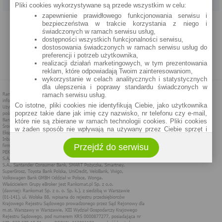
Pliki cookies wykorzystywane są przede wszystkim w celu:
zapewnienie prawidłowego funkcjonowania serwisu i
PROGRAM PARTNERSKI
O NAS
REKLAMA
REGULAMIN
bezpieczeństwa w trakcie korzystania z niego i
świadczonych w ramach serwisu usług,
dostępności wszystkich funkcjonalności serwisu,
POLITYKA PRYWATNOŚCI
POLITYKA COOKIES
ZASADY PLASOWANIA
dostosowania świadczonych w ramach serwisu usług do
preferencji i potrzeb użytkownika,
realizacji działań marketingowych, w tym prezentowania
MAPA STRONY
reklam, które odpowiadają Twoim zainteresowaniom,
wykorzystanie w celach analitycznych i statystycznych
dla ulepszenia i poprawy standardu świadczonych w
ramach serwisu usług.
Co istotne, pliki cookies nie identyfikują Ciebie, jako użytkownika
poprzez takie dane jak imię czy nazwisko, nr telefonu czy e-mail,
które nie są zbierane w ramach technologii cookies. Pliki cookies
w żaden sposób nie wpływają na używany przez Ciebie sprzęt i
oprogramowanie.
Przejdź do serwisu
Zakres wykorzystywania plików cookies możliwy jest do
określenia w ustawieniach przeglądarki każdego użytkownika. Bez
wprowadzenia zmian ustawień, informacje w plikach cookies mogą
być zapisywane w pamięci Twojego urządzenia.
Administratorem danych pozyskiwanych w technologii cookies jest
spółka Rankomat.pl Sp. z o.o. (dawniej: Rankomat Sp. z o. o. Sp.
k.) z siedzibą w Warszawie, ul. Wolska 88, 01 - 141 Warszawa.
Możesz jako użytkownik w każdym czasie skontaktować się z
administratorem pod adresem bok@ebroker.pl, jak również wyrazić
sprzeciwu wobec działań administratora.