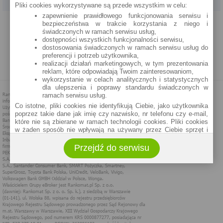
Pliki cookies wykorzystywane są przede wszystkim w celu:
zapewnienie prawidłowego funkcjonowania serwisu i
PROGRAM PARTNERSKI
O NAS
REKLAMA
REGULAMIN
bezpieczeństwa w trakcie korzystania z niego i
świadczonych w ramach serwisu usług,
dostępności wszystkich funkcjonalności serwisu,
POLITYKA PRYWATNOŚCI
POLITYKA COOKIES
ZASADY PLASOWANIA
dostosowania świadczonych w ramach serwisu usług do
preferencji i potrzeb użytkownika,
realizacji działań marketingowych, w tym prezentowania
MAPA STRONY
reklam, które odpowiadają Twoim zainteresowaniom,
wykorzystanie w celach analitycznych i statystycznych
dla ulepszenia i poprawy standardu świadczonych w
ramach serwisu usług.
Co istotne, pliki cookies nie identyfikują Ciebie, jako użytkownika
poprzez takie dane jak imię czy nazwisko, nr telefonu czy e-mail,
które nie są zbierane w ramach technologii cookies. Pliki cookies
w żaden sposób nie wpływają na używany przez Ciebie sprzęt i
oprogramowanie.
Przejdź do serwisu
Zakres wykorzystywania plików cookies możliwy jest do
określenia w ustawieniach przeglądarki każdego użytkownika. Bez
wprowadzenia zmian ustawień, informacje w plikach cookies mogą
być zapisywane w pamięci Twojego urządzenia.
Administratorem danych pozyskiwanych w technologii cookies jest
spółka Rankomat.pl Sp. z o.o. (dawniej: Rankomat Sp. z o. o. Sp.
k.) z siedzibą w Warszawie, ul. Wolska 88, 01 - 141 Warszawa.
Możesz jako użytkownik w każdym czasie skontaktować się z
administratorem pod adresem bok@ebroker.pl, jak również wyrazić
sprzeciwu wobec działań administratora.