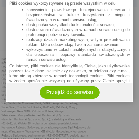
Pliki cookies wykorzystywane są przede wszystkim w celu:
zapewnienie prawidłowego funkcjonowania serwisu i
PROGRAM PARTNERSKI
O NAS
REKLAMA
REGULAMIN
bezpieczeństwa w trakcie korzystania z niego i
świadczonych w ramach serwisu usług,
dostępności wszystkich funkcjonalności serwisu,
POLITYKA PRYWATNOŚCI
POLITYKA COOKIES
ZASADY PLASOWANIA
dostosowania świadczonych w ramach serwisu usług do
preferencji i potrzeb użytkownika,
realizacji działań marketingowych, w tym prezentowania
MAPA STRONY
reklam, które odpowiadają Twoim zainteresowaniom,
wykorzystanie w celach analitycznych i statystycznych
dla ulepszenia i poprawy standardu świadczonych w
ramach serwisu usług.
Co istotne, pliki cookies nie identyfikują Ciebie, jako użytkownika
poprzez takie dane jak imię czy nazwisko, nr telefonu czy e-mail,
które nie są zbierane w ramach technologii cookies. Pliki cookies
w żaden sposób nie wpływają na używany przez Ciebie sprzęt i
oprogramowanie.
Przejdź do serwisu
Zakres wykorzystywania plików cookies możliwy jest do
określenia w ustawieniach przeglądarki każdego użytkownika. Bez
wprowadzenia zmian ustawień, informacje w plikach cookies mogą
być zapisywane w pamięci Twojego urządzenia.
Administratorem danych pozyskiwanych w technologii cookies jest
spółka Rankomat.pl Sp. z o.o. (dawniej: Rankomat Sp. z o. o. Sp.
k.) z siedzibą w Warszawie, ul. Wolska 88, 01 - 141 Warszawa.
Możesz jako użytkownik w każdym czasie skontaktować się z
administratorem pod adresem bok@ebroker.pl, jak również wyrazić
sprzeciwu wobec działań administratora.