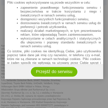
Pliki cookies wykorzystywane są przede wszystkim w celu:
zapewnienie prawidłowego funkcjonowania serwisu i
PROGRAM PARTNERSKI
O NAS
REKLAMA
REGULAMIN
bezpieczeństwa w trakcie korzystania z niego i
świadczonych w ramach serwisu usług,
dostępności wszystkich funkcjonalności serwisu,
POLITYKA PRYWATNOŚCI
POLITYKA COOKIES
ZASADY PLASOWANIA
dostosowania świadczonych w ramach serwisu usług do
preferencji i potrzeb użytkownika,
realizacji działań marketingowych, w tym prezentowania
MAPA STRONY
reklam, które odpowiadają Twoim zainteresowaniom,
wykorzystanie w celach analitycznych i statystycznych
dla ulepszenia i poprawy standardu świadczonych w
ramach serwisu usług.
Co istotne, pliki cookies nie identyfikują Ciebie, jako użytkownika
poprzez takie dane jak imię czy nazwisko, nr telefonu czy e-mail,
które nie są zbierane w ramach technologii cookies. Pliki cookies
w żaden sposób nie wpływają na używany przez Ciebie sprzęt i
oprogramowanie.
Przejdź do serwisu
Zakres wykorzystywania plików cookies możliwy jest do
określenia w ustawieniach przeglądarki każdego użytkownika. Bez
wprowadzenia zmian ustawień, informacje w plikach cookies mogą
być zapisywane w pamięci Twojego urządzenia.
Administratorem danych pozyskiwanych w technologii cookies jest
spółka Rankomat.pl Sp. z o.o. (dawniej: Rankomat Sp. z o. o. Sp.
k.) z siedzibą w Warszawie, ul. Wolska 88, 01 - 141 Warszawa.
Możesz jako użytkownik w każdym czasie skontaktować się z
administratorem pod adresem bok@ebroker.pl, jak również wyrazić
sprzeciwu wobec działań administratora.