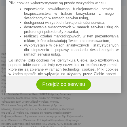
Pliki cookies wykorzystywane są przede wszystkim w celu:
zapewnienie prawidłowego funkcjonowania serwisu i
PROGRAM PARTNERSKI
O NAS
REKLAMA
REGULAMIN
bezpieczeństwa w trakcie korzystania z niego i
świadczonych w ramach serwisu usług,
dostępności wszystkich funkcjonalności serwisu,
POLITYKA PRYWATNOŚCI
POLITYKA COOKIES
ZASADY PLASOWANIA
dostosowania świadczonych w ramach serwisu usług do
preferencji i potrzeb użytkownika,
realizacji działań marketingowych, w tym prezentowania
MAPA STRONY
reklam, które odpowiadają Twoim zainteresowaniom,
wykorzystanie w celach analitycznych i statystycznych
dla ulepszenia i poprawy standardu świadczonych w
ramach serwisu usług.
Co istotne, pliki cookies nie identyfikują Ciebie, jako użytkownika
poprzez takie dane jak imię czy nazwisko, nr telefonu czy e-mail,
które nie są zbierane w ramach technologii cookies. Pliki cookies
w żaden sposób nie wpływają na używany przez Ciebie sprzęt i
oprogramowanie.
Przejdź do serwisu
Zakres wykorzystywania plików cookies możliwy jest do
określenia w ustawieniach przeglądarki każdego użytkownika. Bez
wprowadzenia zmian ustawień, informacje w plikach cookies mogą
być zapisywane w pamięci Twojego urządzenia.
Administratorem danych pozyskiwanych w technologii cookies jest
spółka Rankomat.pl Sp. z o.o. (dawniej: Rankomat Sp. z o. o. Sp.
k.) z siedzibą w Warszawie, ul. Wolska 88, 01 - 141 Warszawa.
Możesz jako użytkownik w każdym czasie skontaktować się z
administratorem pod adresem bok@ebroker.pl, jak również wyrazić
sprzeciwu wobec działań administratora.