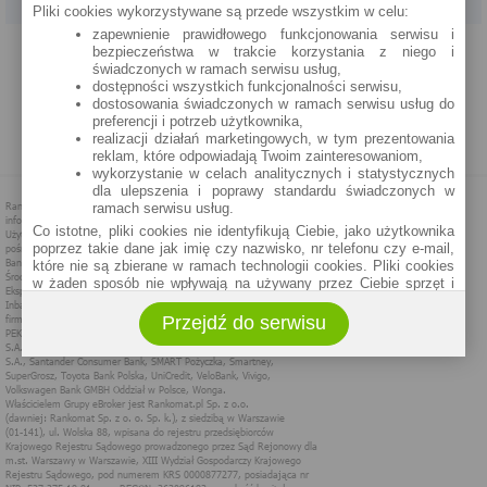
Pliki cookies wykorzystywane są przede wszystkim w celu:
zapewnienie prawidłowego funkcjonowania serwisu i
PROGRAM PARTNERSKI
O NAS
REKLAMA
REGULAMIN
bezpieczeństwa w trakcie korzystania z niego i
świadczonych w ramach serwisu usług,
dostępności wszystkich funkcjonalności serwisu,
POLITYKA PRYWATNOŚCI
POLITYKA COOKIES
ZASADY PLASOWANIA
dostosowania świadczonych w ramach serwisu usług do
preferencji i potrzeb użytkownika,
realizacji działań marketingowych, w tym prezentowania
MAPA STRONY
reklam, które odpowiadają Twoim zainteresowaniom,
wykorzystanie w celach analitycznych i statystycznych
dla ulepszenia i poprawy standardu świadczonych w
ramach serwisu usług.
Co istotne, pliki cookies nie identyfikują Ciebie, jako użytkownika
poprzez takie dane jak imię czy nazwisko, nr telefonu czy e-mail,
które nie są zbierane w ramach technologii cookies. Pliki cookies
w żaden sposób nie wpływają na używany przez Ciebie sprzęt i
oprogramowanie.
Przejdź do serwisu
Zakres wykorzystywania plików cookies możliwy jest do
określenia w ustawieniach przeglądarki każdego użytkownika. Bez
wprowadzenia zmian ustawień, informacje w plikach cookies mogą
być zapisywane w pamięci Twojego urządzenia.
Administratorem danych pozyskiwanych w technologii cookies jest
spółka Rankomat.pl Sp. z o.o. (dawniej: Rankomat Sp. z o. o. Sp.
k.) z siedzibą w Warszawie, ul. Wolska 88, 01 - 141 Warszawa.
Możesz jako użytkownik w każdym czasie skontaktować się z
administratorem pod adresem bok@ebroker.pl, jak również wyrazić
sprzeciwu wobec działań administratora.