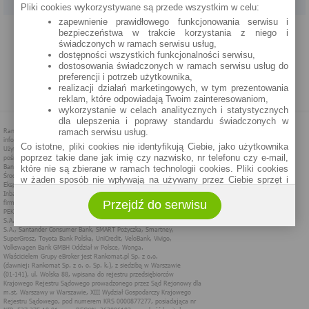
Pliki cookies wykorzystywane są przede wszystkim w celu:
zapewnienie prawidłowego funkcjonowania serwisu i
PROGRAM PARTNERSKI
O NAS
REKLAMA
REGULAMIN
bezpieczeństwa w trakcie korzystania z niego i
świadczonych w ramach serwisu usług,
dostępności wszystkich funkcjonalności serwisu,
POLITYKA PRYWATNOŚCI
POLITYKA COOKIES
ZASADY PLASOWANIA
dostosowania świadczonych w ramach serwisu usług do
preferencji i potrzeb użytkownika,
realizacji działań marketingowych, w tym prezentowania
MAPA STRONY
reklam, które odpowiadają Twoim zainteresowaniom,
wykorzystanie w celach analitycznych i statystycznych
dla ulepszenia i poprawy standardu świadczonych w
ramach serwisu usług.
Co istotne, pliki cookies nie identyfikują Ciebie, jako użytkownika
poprzez takie dane jak imię czy nazwisko, nr telefonu czy e-mail,
które nie są zbierane w ramach technologii cookies. Pliki cookies
w żaden sposób nie wpływają na używany przez Ciebie sprzęt i
oprogramowanie.
Przejdź do serwisu
Zakres wykorzystywania plików cookies możliwy jest do
określenia w ustawieniach przeglądarki każdego użytkownika. Bez
wprowadzenia zmian ustawień, informacje w plikach cookies mogą
być zapisywane w pamięci Twojego urządzenia.
Administratorem danych pozyskiwanych w technologii cookies jest
spółka Rankomat.pl Sp. z o.o. (dawniej: Rankomat Sp. z o. o. Sp.
k.) z siedzibą w Warszawie, ul. Wolska 88, 01 - 141 Warszawa.
Możesz jako użytkownik w każdym czasie skontaktować się z
administratorem pod adresem bok@ebroker.pl, jak również wyrazić
sprzeciwu wobec działań administratora.