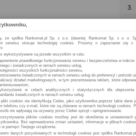
3.
4.
żytkowniku,
5.
y, że spółka Rankomat.pl Sp. z o.o. (dawniej: Rankomat Sp. z o. o. Sp
tor serwisu stosuje technologię cookies. Prosimy o zapoznanie się z
i:
6.
ies wykorzystywane są przede wszystkim w celu:
apewnienie prawidłowego funkcjonowania serwisu i bezpieczeństwa w trakcie 
 niego i świadczonych w ramach serwisu usług,
7.
ostępności wszystkich funkcjonalności serwisu,
ostosowania świadczonych w ramach serwisu usług do preferencji i potrzeb u
ealizacji działań marketingowych, w tym prezentowania reklam, które odpowi
8.
ainteresowaniom,
ykorzystanie w celach analitycznych i statystycznych dla ulepszenia
tandardu świadczonych w ramach serwisu usług.
9.
 pliki cookies nie identyfikują Ciebie, jako użytkownika poprzez takie dane 
r telefonu czy e-mail, które nie są zbierane w ramach technologii cookies. P
osób nie wpływają na używany przez Ciebie sprzęt i oprogramowanie.
10.
orzystywania plików cookies możliwy jest do określenia w ustawieniach p
ytkownika. Bez wprowadzenia zmian ustawień, informacje w plikach cooki
 w pamięci Twojego urządzenia.
torem danych pozyskiwanych w technologii cookies jest spółka Rankomat.pl