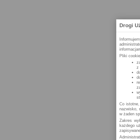
Drogi U
Informujem
administra
informacjam
Pliki cook
z
z
d
d
r
z
w
s
Co istotne,
nazwisko, n
w żaden sp
Zakres wyk
każdego uż
zapisywane
Administra