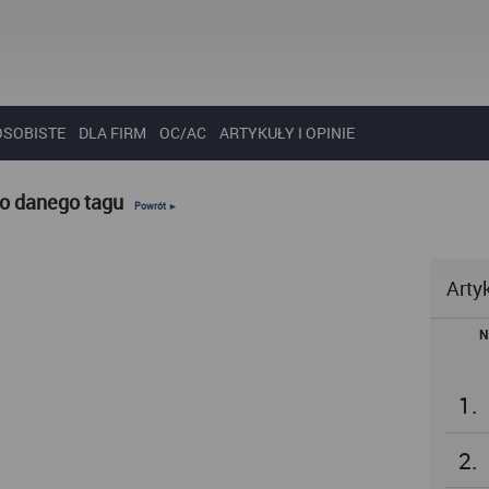
OSOBISTE
DLA FIRM
OC/AC
ARTYKUŁY I OPINIE
do danego tagu
Powrót ►
Arty
N
1.
2.