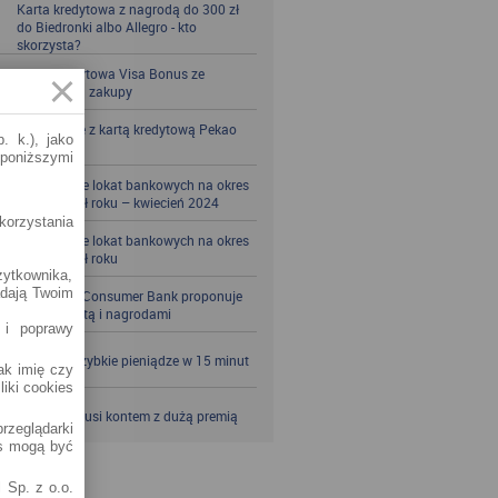
Karta kredytowa z nagrodą do 300 zł
do Biedronki albo Allegro - kto
skorzysta?
Karta kredytowa Visa Bonus ze
zwrotem za zakupy
Zbieraj mile z kartą kredytową Pekao
. k.), jako
S.A.
 poniższymi
Porównanie lokat bankowych na okres
powyżej pół roku – kwiecień 2024
korzystania
Porównanie lokat bankowych na okres
powyżej pół roku
żytkownika,
adają Twoim
Santander Consumer Bank proponuje
jesień z kartą i nagrodami
 i poprawy
SKOK po szybkie pieniądze w 15 minut
jak imię czy
liki cookies
VeloBank kusi kontem z dużą premią
rzeglądarki
es mogą być
 Sp. z o.o.