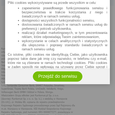
Pliki cookies wykorzystywane są przede wszystkim w celu:
zapewnienie prawidłowego funkcjonowania serwisu i
PROGRAM PARTNERSKI
O NAS
REKLAMA
REGULAMIN
bezpieczeństwa w trakcie korzystania z niego i
świadczonych w ramach serwisu usług,
dostępności wszystkich funkcjonalności serwisu,
POLITYKA PRYWATNOŚCI
POLITYKA COOKIES
ZASADY PLASOWANIA
dostosowania świadczonych w ramach serwisu usług do
preferencji i potrzeb użytkownika,
realizacji działań marketingowych, w tym prezentowania
MAPA STRONY
reklam, które odpowiadają Twoim zainteresowaniom,
wykorzystanie w celach analitycznych i statystycznych
dla ulepszenia i poprawy standardu świadczonych w
ramach serwisu usług.
Co istotne, pliki cookies nie identyfikują Ciebie, jako użytkownika
poprzez takie dane jak imię czy nazwisko, nr telefonu czy e-mail,
które nie są zbierane w ramach technologii cookies. Pliki cookies
w żaden sposób nie wpływają na używany przez Ciebie sprzęt i
oprogramowanie.
Przejdź do serwisu
Zakres wykorzystywania plików cookies możliwy jest do
określenia w ustawieniach przeglądarki każdego użytkownika. Bez
wprowadzenia zmian ustawień, informacje w plikach cookies mogą
być zapisywane w pamięci Twojego urządzenia.
Administratorem danych pozyskiwanych w technologii cookies jest
spółka Rankomat.pl Sp. z o.o. (dawniej: Rankomat Sp. z o. o. Sp.
k.) z siedzibą w Warszawie, ul. Wolska 88, 01 - 141 Warszawa.
Możesz jako użytkownik w każdym czasie skontaktować się z
administratorem pod adresem bok@ebroker.pl, jak również wyrazić
sprzeciwu wobec działań administratora.