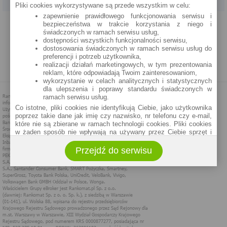
Pliki cookies wykorzystywane są przede wszystkim w celu:
zapewnienie prawidłowego funkcjonowania serwisu i
PROGRAM PARTNERSKI
O NAS
REKLAMA
REGULAMIN
bezpieczeństwa w trakcie korzystania z niego i
świadczonych w ramach serwisu usług,
dostępności wszystkich funkcjonalności serwisu,
POLITYKA PRYWATNOŚCI
POLITYKA COOKIES
ZASADY PLASOWANIA
dostosowania świadczonych w ramach serwisu usług do
preferencji i potrzeb użytkownika,
realizacji działań marketingowych, w tym prezentowania
MAPA STRONY
reklam, które odpowiadają Twoim zainteresowaniom,
wykorzystanie w celach analitycznych i statystycznych
dla ulepszenia i poprawy standardu świadczonych w
ramach serwisu usług.
Co istotne, pliki cookies nie identyfikują Ciebie, jako użytkownika
poprzez takie dane jak imię czy nazwisko, nr telefonu czy e-mail,
które nie są zbierane w ramach technologii cookies. Pliki cookies
w żaden sposób nie wpływają na używany przez Ciebie sprzęt i
oprogramowanie.
Przejdź do serwisu
Zakres wykorzystywania plików cookies możliwy jest do
określenia w ustawieniach przeglądarki każdego użytkownika. Bez
wprowadzenia zmian ustawień, informacje w plikach cookies mogą
być zapisywane w pamięci Twojego urządzenia.
Administratorem danych pozyskiwanych w technologii cookies jest
spółka Rankomat.pl Sp. z o.o. (dawniej: Rankomat Sp. z o. o. Sp.
k.) z siedzibą w Warszawie, ul. Wolska 88, 01 - 141 Warszawa.
Możesz jako użytkownik w każdym czasie skontaktować się z
administratorem pod adresem bok@ebroker.pl, jak również wyrazić
sprzeciwu wobec działań administratora.