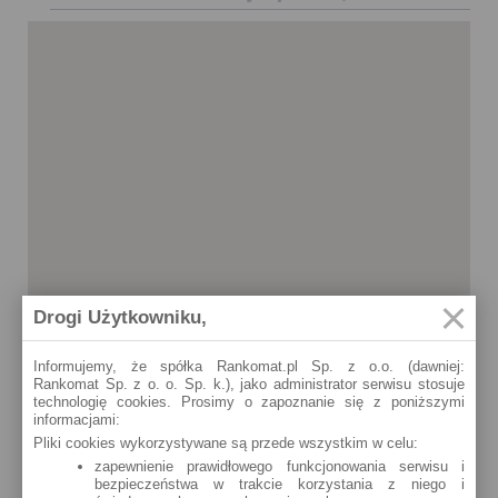
Drogi Użytkowniku,
Informujemy, że spółka Rankomat.pl Sp. z o.o. (dawniej:
Rankomat Sp. z o. o. Sp. k.), jako administrator serwisu stosuje
technologię cookies. Prosimy o zapoznanie się z poniższymi
informacjami:
Pliki cookies wykorzystywane są przede wszystkim w celu:
zapewnienie prawidłowego funkcjonowania serwisu i
bezpieczeństwa w trakcie korzystania z niego i