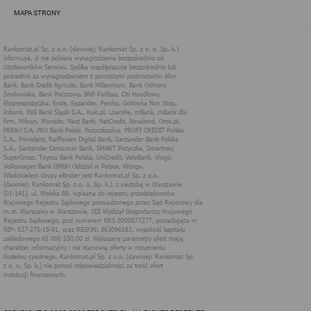
zapewnić jak najlepsze funkcjonowanie serwisu i odpowiednie
MAPA STRONY
dostosowanie usług, świadczonych w ramach serwisu do potrzeb
użytkownika. Zasady świadczenia usług w serwisie określa
regulamin serwisu.
Więcej informacji na temat stosowania technologii cookies w
serwisie dostępne jest w Polityce Cookies.
Polityka Cookies serwisów
internetowych spółki Rankomat.pl Sp. z
o.o. (dawniej: Rankomat Sp. z o. o. Sp.
k.)
Rankomat.pl Sp. z o.o. (dawniej: Rankomat Sp. z o. o. Sp. k.), z
siedzibą w Warszawie (01-141), ul. Wolska 88, wpisana do rejestru
przedsiębiorców Krajowego Rejestru Sądowego prowadzonego
przez Sąd Rejonowy dla m.st. Warszawy w Warszawie, XIII
Wydział Gospodarczy Krajowego Rejestru Sądowego, pod
numerem KRS 0000877277, posiadająca nr NIP: 527-275-18-81,
oraz REGON: 363096183, zwana dalej "Rankomat" wykorzystuje
na swoich stronach internetowych technologię "cookies".
Zasady wykorzystania informacji dostarczonych przez
użytkownika w ramach technologii cookies w trakcie korzystania
ze stron internetowych i Rankomat określa niniejszy dokument.
Każdy użytkownik serwisów Rankomat proszony jest o
zapoznanie się z niniejszym dokumentem i zawartymi w nim
informacjami.