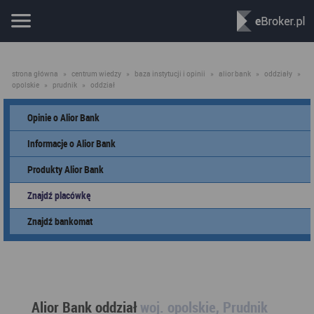
strona główna
»
centrum wiedzy
»
baza instytucji i opinii
»
alior bank
»
oddziały
»
opolskie
»
prudnik
»
oddział
Opinie o Alior Bank
Informacje o Alior Bank
Produkty Alior Bank
Znajdź placówkę
Znajdź bankomat
Alior Bank oddział
woj. opolskie, Prudnik