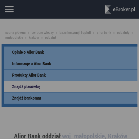
strona główna
»
centrum wiedzy
»
baza instytucji i opinii
»
alior bank
»
oddziały
»
małopolskie
»
kraków
»
oddział
Opinie o Alior Bank
Informacje o Alior Bank
Produkty Alior Bank
Znajdź placówkę
Znajdź bankomat
Alior Bank oddział
woj. małopolskie, Kraków