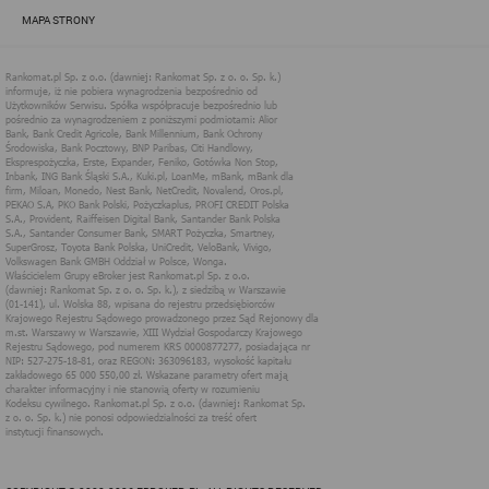
zapewnić jak najlepsze funkcjonowanie serwisu i odpowiednie
MAPA STRONY
dostosowanie usług, świadczonych w ramach serwisu do potrzeb
użytkownika. Zasady świadczenia usług w serwisie określa
regulamin serwisu.
Więcej informacji na temat stosowania technologii cookies w
serwisie dostępne jest w Polityce Cookies.
Polityka Cookies serwisów
internetowych spółki Rankomat.pl Sp. z
o.o. (dawniej: Rankomat Sp. z o. o. Sp.
k.)
Rankomat.pl Sp. z o.o. (dawniej: Rankomat Sp. z o. o. Sp. k.), z
siedzibą w Warszawie (01-141), ul. Wolska 88, wpisana do rejestru
przedsiębiorców Krajowego Rejestru Sądowego prowadzonego
przez Sąd Rejonowy dla m.st. Warszawy w Warszawie, XIII
Wydział Gospodarczy Krajowego Rejestru Sądowego, pod
numerem KRS 0000877277, posiadająca nr NIP: 527-275-18-81,
oraz REGON: 363096183, zwana dalej "Rankomat" wykorzystuje
na swoich stronach internetowych technologię "cookies".
Zasady wykorzystania informacji dostarczonych przez
użytkownika w ramach technologii cookies w trakcie korzystania
ze stron internetowych i Rankomat określa niniejszy dokument.
Każdy użytkownik serwisów Rankomat proszony jest o
zapoznanie się z niniejszym dokumentem i zawartymi w nim
informacjami.