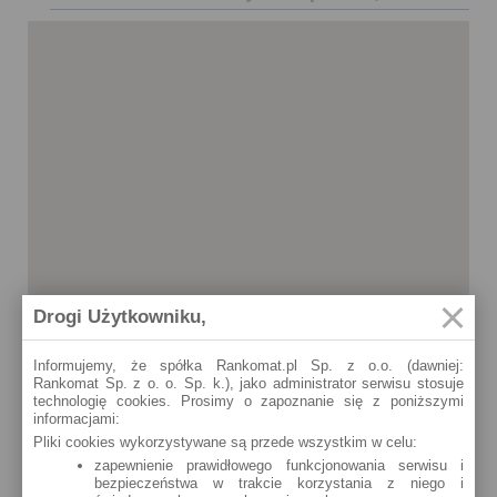
Drogi Użytkowniku,
Informujemy, że spółka Rankomat.pl Sp. z o.o. (dawniej:
Rankomat Sp. z o. o. Sp. k.), jako administrator serwisu stosuje
technologię cookies. Prosimy o zapoznanie się z poniższymi
informacjami:
Pliki cookies wykorzystywane są przede wszystkim w celu:
zapewnienie prawidłowego funkcjonowania serwisu i
bezpieczeństwa w trakcie korzystania z niego i