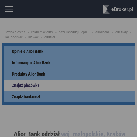
strona główna
»
centrum wiedzy
»
baza instytucji i opinii
»
alior bank
»
oddziały
»
małopolskie
»
kraków
»
oddział
Opinie o Alior Bank
Informacje o Alior Bank
Produkty Alior Bank
Znajdź placówkę
Znajdź bankomat
Alior Bank oddział
woj. małopolskie, Kraków