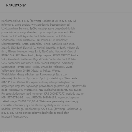
zapewnić jak najlepsze funkcjonowanie serwisu i odpowiednie
MAPA STRONY
dostosowanie usług, świadczonych w ramach serwisu do potrzeb
użytkownika. Zasady świadczenia usług w serwisie określa
regulamin serwisu.
Więcej informacji na temat stosowania technologii cookies w
serwisie dostępne jest w Polityce Cookies.
Polityka Cookies serwisów
internetowych spółki Rankomat.pl Sp. z
o.o. (dawniej: Rankomat Sp. z o. o. Sp.
k.)
Rankomat.pl Sp. z o.o. (dawniej: Rankomat Sp. z o. o. Sp. k.), z
siedzibą w Warszawie (01-141), ul. Wolska 88, wpisana do rejestru
przedsiębiorców Krajowego Rejestru Sądowego prowadzonego
przez Sąd Rejonowy dla m.st. Warszawy w Warszawie, XIII
Wydział Gospodarczy Krajowego Rejestru Sądowego, pod
numerem KRS 0000877277, posiadająca nr NIP: 527-275-18-81,
oraz REGON: 363096183, zwana dalej "Rankomat" wykorzystuje
na swoich stronach internetowych technologię "cookies".
Zasady wykorzystania informacji dostarczonych przez
użytkownika w ramach technologii cookies w trakcie korzystania
ze stron internetowych i Rankomat określa niniejszy dokument.
Każdy użytkownik serwisów Rankomat proszony jest o
zapoznanie się z niniejszym dokumentem i zawartymi w nim
informacjami.