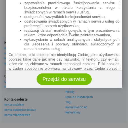
zapewnienie prawidłowego funkcjonowania serwisu i
zobacz na mapie »
bezpieczeństwa w trakcie korzystania z niego i
świadczonych w ramach serwisu usług,
dostępności wszystkich funkcjonalności serwisu,
dostosowania świadczonych w ramach serwisu usług do
preferencji i potrzeb użytkownika,
realizacji działań marketingowych, w tym prezentowania
reklam, które odpowiadają Twoim zainteresowaniom,
wykorzystanie w celach analitycznych i statystycznych
Kredyty
Dla firm
dla ulepszenia i poprawy standardu świadczonych w
Kredyty gotówkowe
Kredyty firmowe
ramach serwisu usług.
Kredyty hipoteczne
Konta firmowe
Co istotne, pliki cookies nie identyfikują Ciebie, jako użytkownika
Kredyty konsolidacyjne
Leasingi
poprzez takie dane jak imię czy nazwisko, nr telefonu czy e-mail,
Kredyty na samochód
które nie są zbierane w ramach technologii cookies. Pliki cookies
w żaden sposób nie wpływają na używany przez Ciebie sprzęt i
Inne
oprogramowanie.
Oszczędzanie
eBroker Ekstra
Przejdź do serwisu
Zakres wykorzystywania plików cookies możliwy jest do
Lokaty
Artykuły
określenia w ustawieniach przeglądarki każdego użytkownika. Bez
Konta oszczędnościowe
Odpowiedzi ekspertów
wprowadzenia zmian ustawień, informacje w plikach cookies mogą
Porady
być zapisywane w pamięci Twojego urządzenia.
Opinie o instytucjach
Administratorem danych pozyskiwanych w technologii cookies jest
Konta osobiste
Tagi
spółka Rankomat.pl Sp. z o.o. (dawniej: Rankomat Sp. z o. o. Sp.
Konta osobiste
Kalkulator OC AC
k.) z siedzibą w Warszawie, ul. Wolska 88, 01 - 141 Warszawa.
Konta oszczędnościowe
Możesz jako użytkownik w każdym czasie skontaktować się z
Kalkulatory
Konta młodzieżowe
administratorem pod adresem bok@ebroker.pl, jak również wyrazić
sprzeciwu wobec działań administratora.
Działania administratora podejmowane są zgodnie z