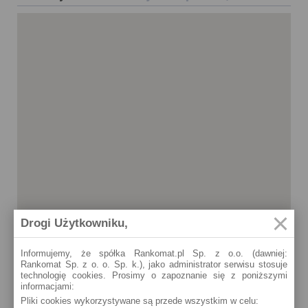
Drogi Użytkowniku,
Informujemy, że spółka Rankomat.pl Sp. z o.o. (dawniej:
Rankomat Sp. z o. o. Sp. k.), jako administrator serwisu stosuje
technologię cookies. Prosimy o zapoznanie się z poniższymi
informacjami:
Miechów
Pliki cookies wykorzystywane są przede wszystkim w celu:
ul. Racławicka 1