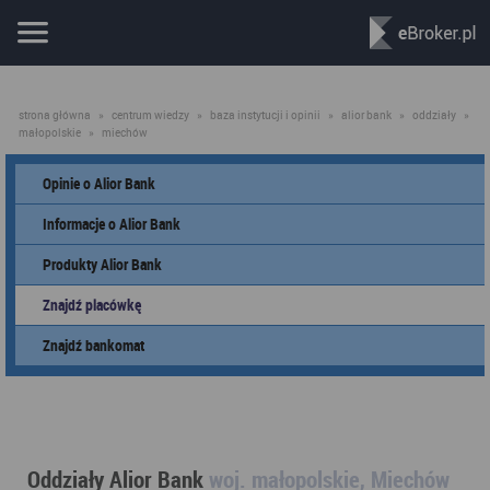
strona główna
»
centrum wiedzy
»
baza instytucji i opinii
»
alior bank
»
oddziały
»
małopolskie
»
miechów
Opinie o Alior Bank
Informacje o Alior Bank
Produkty Alior Bank
Znajdź placówkę
Znajdź bankomat
Oddziały Alior Bank
woj. małopolskie, Miechów