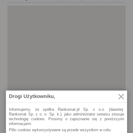
Drogi Użytkowniku,
Informujemy, że spółka Rankomat.pl Sp. z o.o. (dawniej:
Rankomat Sp. z o. o. Sp. k.), jako administrator serwisu stosuje
technologię cookies. Prosimy o zapoznanie się z poniższymi
informacjami:
Oświęcim
Pliki cookies wykorzystywane są przede wszystkim w celu:
Rynek Główny 9