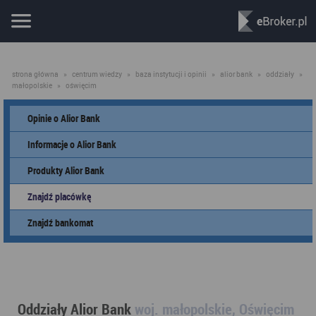
strona główna
»
centrum wiedzy
»
baza instytucji i opinii
»
alior bank
»
oddziały
»
małopolskie
»
oświęcim
Opinie o Alior Bank
Informacje o Alior Bank
Produkty Alior Bank
Znajdź placówkę
Znajdź bankomat
Oddziały Alior Bank
woj. małopolskie, Oświęcim