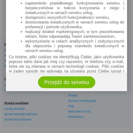
zapewnienie prawidłowego funkcjonowania serwisu i
zobacz na mapie »
bezpieczeństwa w trakcie korzystania z niego i
świadczonych w ramach serwisu usług,
dostępności wszystkich funkcjonalności serwisu,
dostosowania świadczonych w ramach serwisu usług do
preferencji i potrzeb użytkownika,
realizacji działań marketingowych, w tym prezentowania
reklam, które odpowiadają Twoim zainteresowaniom,
wykorzystanie w celach analitycznych i statystycznych
Kredyty
Dla firm
dla ulepszenia i poprawy standardu świadczonych w
Kredyty gotówkowe
Kredyty firmowe
ramach serwisu usług.
Kredyty hipoteczne
Konta firmowe
Co istotne, pliki cookies nie identyfikują Ciebie, jako użytkownika
Kredyty konsolidacyjne
Leasingi
poprzez takie dane jak imię czy nazwisko, nr telefonu czy e-mail,
Kredyty na samochód
które nie są zbierane w ramach technologii cookies. Pliki cookies
w żaden sposób nie wpływają na używany przez Ciebie sprzęt i
Inne
oprogramowanie.
Oszczędzanie
eBroker Ekstra
Przejdź do serwisu
Zakres wykorzystywania plików cookies możliwy jest do
Lokaty
Artykuły
określenia w ustawieniach przeglądarki każdego użytkownika. Bez
Konta oszczędnościowe
Odpowiedzi ekspertów
wprowadzenia zmian ustawień, informacje w plikach cookies mogą
Porady
być zapisywane w pamięci Twojego urządzenia.
Opinie o instytucjach
Administratorem danych pozyskiwanych w technologii cookies jest
Konta osobiste
Tagi
spółka Rankomat.pl Sp. z o.o. (dawniej: Rankomat Sp. z o. o. Sp.
Konta osobiste
Kalkulator OC AC
k.) z siedzibą w Warszawie, ul. Wolska 88, 01 - 141 Warszawa.
Konta oszczędnościowe
Możesz jako użytkownik w każdym czasie skontaktować się z
Kalkulatory
Konta młodzieżowe
administratorem pod adresem bok@ebroker.pl, jak również wyrazić
sprzeciwu wobec działań administratora.
Działania administratora podejmowane są zgodnie z