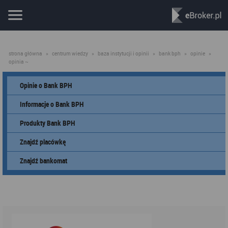
strona główna
»
centrum wiedzy
»
baza instytucji i opinii
»
bank bph
»
opinie
»
opinia ~
Opinie o Bank BPH
Informacje o Bank BPH
Produkty Bank BPH
Znajdź placówkę
Znajdź bankomat