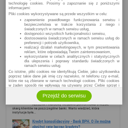
technologię cookies. Prosimy o zapoznanie się z poniższymi
stopę opropcentowania konta, tomogła by być
informacjami:
wyższa.. Dostęp internetowy: Bardzo dobry, przejrzysty
Pliki cookies wykorzystywane są przede wszystkim w celu:
i łatwy. Ponadto bogata oferta lokat internetowych
zapewnienie prawidłowego funkcjonowania serwisu i
dlaposiadaczy konta Sezam. Obsługa klienta w
bezpieczeństwa w trakcie korzystania z niego i
świadczonych w ramach serwisu usług,
placówce: Pani miłe, tylko nie majązupełnie
dostępności wszystkich funkcjonalności serwisu,
znajomości technicznej strony prowadzeniea konta
dostosowania świadczonych w ramach serwisu usług do
przez internet. Wysokość opłat i prowizji: Prowizja za
preferencji i potrzeb użytkownika,
realizacji działań marketingowych, w tym prezentowania
prowadzenie konta Sezam Srebrny wysoka, trudnomi
reklam, które odpowiadają Twoim zainteresowaniom,
ocenićczy współmierna do zysków....
wykorzystanie w celach analitycznych i statystycznych
dla ulepszenia i poprawy standardu świadczonych w
ramach serwisu usług.
POLECANE ARTYKUŁY
Co istotne, pliki cookies nie identyfikują Ciebie, jako użytkownika
poprzez takie dane jak imię czy nazwisko, nr telefonu czy e-mail,
Najnowsze
Najczęściej komentowane
które nie są zbierane w ramach technologii cookies. Pliki cookies
w żaden sposób nie wpływają na używany przez Ciebie sprzęt i
oprogramowanie.
Ranking banków, na które klienci skarżą się
Przejdź do serwisu
Zakres wykorzystywania plików cookies możliwy jest do
najczęściej
określenia w ustawieniach przeglądarki każdego użytkownika. Bez
Rzecznik Finansowy niedawno poinformował o liczbie
wprowadzenia zmian ustawień, informacje w plikach cookies mogą
skarg klientów na poszczególne banki. Warto wiedzieć, która
być zapisywane w pamięci Twojego urządzenia.
instytucja była...
Administratorem danych pozyskiwanych w technologii cookies jest
spółka Rankomat.pl Sp. z o.o. (dawniej: Rankomat Sp. z o. o. Sp.
Kredyt konsolidacyjny - Bank BPH. O ile można
k.) z siedzibą w Warszawie, ul. Wolska 88, 01 - 141 Warszawa.
obniżyć ratę łącząc kredyty?