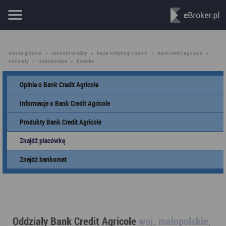
strona główna
»
centrum wiedzy
»
baza instytucji i opinii
»
bank credit agricole
»
oddziały
»
małopolskie
»
brzesko
Opinie o Bank Credit Agricole
Informacje o Bank Credit Agricole
Produkty Bank Credit Agricole
Znajdź placówkę
Znajdź bankomat
Oddziały Bank Credit Agricole
woj. małopolskie,