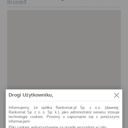
Brzesko
Drogi Użytkowniku,
Informujemy, że spółka Rankomat.pl Sp. z o.o. (dawniej:
Rankomat Sp. z o. o. Sp. k.), jako administrator serwisu stosuje
technologię cookies. Prosimy o zapoznanie się z poniższymi
informacjami:
Pliki cookies wykorzystywane są przede wszystkim w celu:
Brzesko