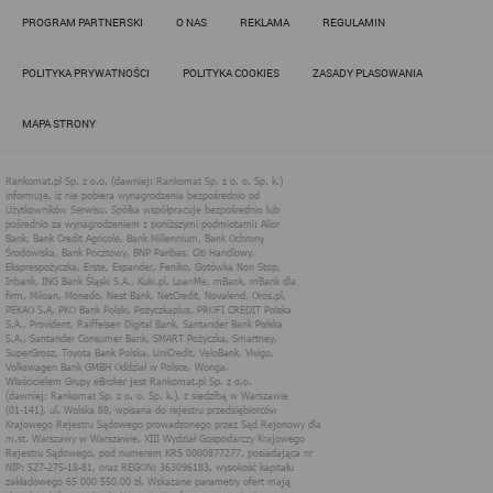
Działania administratora podejmowane są zgodnie z
PROGRAM PARTNERSKI
O NAS
REKLAMA
REGULAMIN
obowiązującym prawem (zgodnie z tzw. RODO) w ramach tzw.
uzasadnionego interesu administratora danych, po to, aby
zapewnić jak najlepsze funkcjonowanie serwisu i odpowiednie
POLITYKA PRYWATNOŚCI
POLITYKA COOKIES
ZASADY PLASOWANIA
dostosowanie usług, świadczonych w ramach serwisu do potrzeb
użytkownika. Zasady świadczenia usług w serwisie określa
regulamin serwisu.
MAPA STRONY
Więcej informacji na temat stosowania technologii cookies w
serwisie dostępne jest w Polityce Cookies.
Polityka Cookies serwisów
internetowych spółki Rankomat.pl Sp. z
o.o. (dawniej: Rankomat Sp. z o. o. Sp.
k.)
Rankomat.pl Sp. z o.o. (dawniej: Rankomat Sp. z o. o. Sp. k.), z
siedzibą w Warszawie (01-141), ul. Wolska 88, wpisana do rejestru
przedsiębiorców Krajowego Rejestru Sądowego prowadzonego
przez Sąd Rejonowy dla m.st. Warszawy w Warszawie, XIII
Wydział Gospodarczy Krajowego Rejestru Sądowego, pod
numerem KRS 0000877277, posiadająca nr NIP: 527-275-18-81,
oraz REGON: 363096183, zwana dalej "Rankomat" wykorzystuje
na swoich stronach internetowych technologię "cookies".
Zasady wykorzystania informacji dostarczonych przez
użytkownika w ramach technologii cookies w trakcie korzystania
ze stron internetowych i Rankomat określa niniejszy dokument.