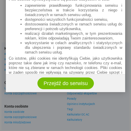
ul. Głowackiego 29
zapewnienie prawidłowego funkcjonowania serwisu i
bezpieczeństwa w trakcie korzystania z niego i
zobacz na mapie »
świadczonych w ramach serwisu usług,
dostępności wszystkich funkcjonalności serwisu,
dostosowania świadczonych w ramach serwisu usług do
preferencji i potrzeb użytkownika,
realizacji działań marketingowych, w tym prezentowania
reklam, które odpowiadają Twoim zainteresowaniom,
wykorzystanie w celach analitycznych i statystycznych
dla ulepszenia i poprawy standardu świadczonych w
Kredyty
Dla firm
ramach serwisu usług.
Kredyty gotówkowe
Kredyty firmowe
Co istotne, pliki cookies nie identyfikują Ciebie, jako użytkownika
Kredyty hipoteczne
Konta firmowe
poprzez takie dane jak imię czy nazwisko, nr telefonu czy e-mail,
Kredyty konsolidacyjne
Leasingi
które nie są zbierane w ramach technologii cookies. Pliki cookies
Kredyty na samochód
w żaden sposób nie wpływają na używany przez Ciebie sprzęt i
oprogramowanie.
Inne
Oszczędzanie
Przejdź do serwisu
eBroker Ekstra
Zakres wykorzystywania plików cookies możliwy jest do
określenia w ustawieniach przeglądarki każdego użytkownika. Bez
Lokaty
Artykuły
wprowadzenia zmian ustawień, informacje w plikach cookies mogą
Konta oszczędnościowe
Odpowiedzi ekspertów
być zapisywane w pamięci Twojego urządzenia.
Porady
Administratorem danych pozyskiwanych w technologii cookies jest
Opinie o instytucjach
Konta osobiste
spółka Rankomat.pl Sp. z o.o. (dawniej: Rankomat Sp. z o. o. Sp.
Tagi
Konta osobiste
k.) z siedzibą w Warszawie, ul. Wolska 88, 01 - 141 Warszawa.
Kalkulator OC AC
Konta oszczędnościowe
Możesz jako użytkownik w każdym czasie skontaktować się z
Kalkulatory
administratorem pod adresem bok@ebroker.pl, jak również wyrazić
Konta młodzieżowe
sprzeciwu wobec działań administratora.