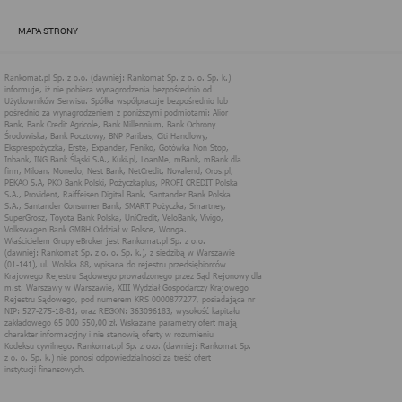
zapewnić jak najlepsze funkcjonowanie serwisu i odpowiednie
dostosowanie usług, świadczonych w ramach serwisu do potrzeb
MAPA STRONY
użytkownika. Zasady świadczenia usług w serwisie określa
regulamin serwisu.
Więcej informacji na temat stosowania technologii cookies w
serwisie dostępne jest w Polityce Cookies.
Polityka Cookies serwisów
internetowych spółki Rankomat.pl Sp. z
o.o. (dawniej: Rankomat Sp. z o. o. Sp.
k.)
Rankomat.pl Sp. z o.o. (dawniej: Rankomat Sp. z o. o. Sp. k.), z
siedzibą w Warszawie (01-141), ul. Wolska 88, wpisana do rejestru
przedsiębiorców Krajowego Rejestru Sądowego prowadzonego
przez Sąd Rejonowy dla m.st. Warszawy w Warszawie, XIII
Wydział Gospodarczy Krajowego Rejestru Sądowego, pod
numerem KRS 0000877277, posiadająca nr NIP: 527-275-18-81,
oraz REGON: 363096183, zwana dalej "Rankomat" wykorzystuje
na swoich stronach internetowych technologię "cookies".
Zasady wykorzystania informacji dostarczonych przez
użytkownika w ramach technologii cookies w trakcie korzystania
ze stron internetowych i Rankomat określa niniejszy dokument.
Każdy użytkownik serwisów Rankomat proszony jest o
zapoznanie się z niniejszym dokumentem i zawartymi w nim