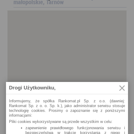
małopolskie, Tarnów
Drogi Użytkowniku,
Informujemy, że spółka Rankomat.pl Sp. z o.o. (dawniej:
Rankomat Sp. z o. o. Sp. k.), jako administrator serwisu stosuje
technologię cookies. Prosimy o zapoznanie się z poniższymi
informacjami:
Pliki cookies wykorzystywane są przede wszystkim w celu:
zapewnienie prawidłowego funkcjonowania serwisu i
bezpieczeństwa w trakcie korzystania z niego i