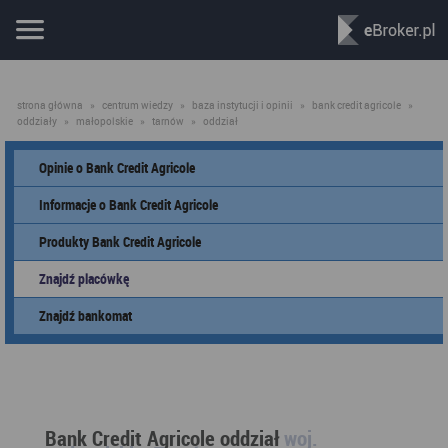
strona główna
»
centrum wiedzy
»
baza instytucji i opinii
»
bank credit agricole
»
oddziały
»
małopolskie
»
tarnów
»
oddział
Opinie o Bank Credit Agricole
Informacje o Bank Credit Agricole
Produkty Bank Credit Agricole
Znajdź placówkę
Znajdź bankomat
Bank Credit Agricole oddział
woj.