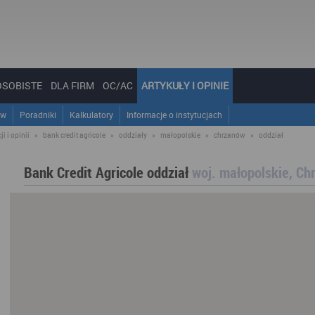
OSOBISTE
DLA FIRM
OC/AC
ARTYKUŁY I OPINIE
ów
Poradniki
Kalkulatory
Informacje o instytucjach
i i opinii
»
bank credit agricole
»
oddziały
»
małopolskie
»
chrzanów
»
oddział
Bank Credit Agricole oddział
woj. małopolskie, C