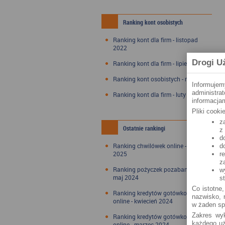
Ranking kont osobistych
Ranking kont dla firm - listopad
2022
Drogi U
Ranking kont dla firm - lipiec 2022
Ranking kont osobistych - maj 2022
Informujem
administra
Ranking kont dla firm - luty 2022
informacjam
Pliki cook
z
Ostatnie rankingi
z
d
Ranking chwilówek online - styczeń
d
2025
r
z
Ranking pożyczek pozabankowych -
w
maj 2024
s
Co istotne,
Ranking kredytów gotówkowych
nazwisko, n
online - kwiecień 2024
w żaden sp
Zakres wyk
Ranking kredytów gotówkowych
każdego uż
online - marzec 2024