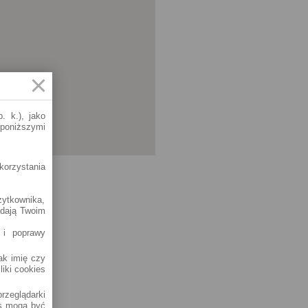
. k.), jako
 poniższymi
korzystania
żytkownika,
adają Twoim
 i poprawy
jak imię czy
liki cookies
rzeglądarki
es mogą być