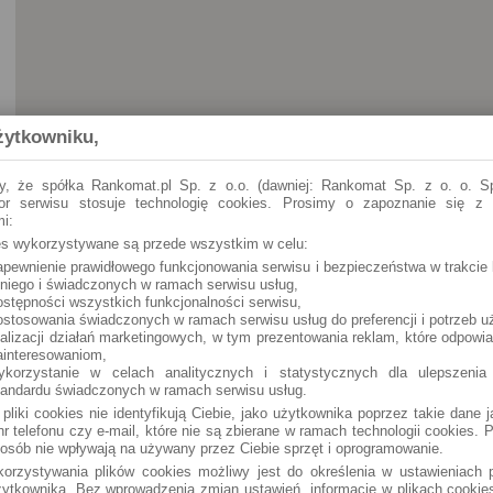
żytkowniku,
y, że spółka Rankomat.pl Sp. z o.o. (dawniej: Rankomat Sp. z o. o. Sp
tor serwisu stosuje technologię cookies. Prosimy o zapoznanie się z
i:
ies wykorzystywane są przede wszystkim w celu:
apewnienie prawidłowego funkcjonowania serwisu i bezpieczeństwa w trakcie 
 niego i świadczonych w ramach serwisu usług,
ostępności wszystkich funkcjonalności serwisu,
ostosowania świadczonych w ramach serwisu usług do preferencji i potrzeb u
ealizacji działań marketingowych, w tym prezentowania reklam, które odpowi
ainteresowaniom,
ykorzystanie w celach analitycznych i statystycznych dla ulepszenia
tandardu świadczonych w ramach serwisu usług.
 pliki cookies nie identyfikują Ciebie, jako użytkownika poprzez takie dane 
r telefonu czy e-mail, które nie są zbierane w ramach technologii cookies. P
osób nie wpływają na używany przez Ciebie sprzęt i oprogramowanie.
orzystywania plików cookies możliwy jest do określenia w ustawieniach p
ytkownika. Bez wprowadzenia zmian ustawień, informacje w plikach cooki