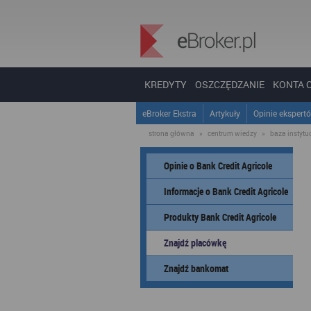
KREDYTY
OSZCZĘDZANIE
KONTA 
eBroker Ekstra
Artykuły
Opinie ekspert
strona główna
»
centrum wiedzy
»
baza instytucj
Opinie o Bank Credit Agricole
Informacje o Bank Credit Agricole
Produkty Bank Credit Agricole
Znajdź placówkę
Znajdź bankomat