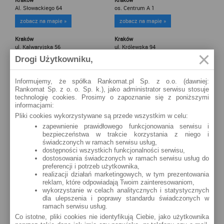
Al. Słowackiego 64
os. Centrum A 1
zobacz na mapie »
zobacz na mapie »
Kraków
Kraków
ul. Kalwaryjska 56
ul. Królewska 94
Drogi Użytkowniku,
zobacz na mapie »
zobacz na mapie »
Kraków
Kraków
Informujemy, że spółka Rankomat.pl Sp. z o.o. (dawniej:
os.Kazimierzowskie 35
ul. Starowiślna 46
Rankomat Sp. z o. o. Sp. k.), jako administrator serwisu stosuje
technologię cookies. Prosimy o zapoznanie się z poniższymi
zobacz na mapie »
zobacz na mapie »
informacjami:
Pliki cookies wykorzystywane są przede wszystkim w celu:
Kraków
Kraków
ul.Grzegórzecka 4
ul. Westerplatte 1
zapewnienie prawidłowego funkcjonowania serwisu i
bezpieczeństwa w trakcie korzystania z niego i
zobacz na mapie »
zobacz na mapie »
świadczonych w ramach serwisu usług,
dostępności wszystkich funkcjonalności serwisu,
Kraków
Kraków
dostosowania świadczonych w ramach serwisu usług do
ul. Zwierzyniecka 27
ul. Pilotów 6
preferencji i potrzeb użytkownika,
realizacji działań marketingowych, w tym prezentowania
zobacz na mapie »
zobacz na mapie »
reklam, które odpowiadają Twoim zainteresowaniom,
wykorzystanie w celach analitycznych i statystycznych
Kraków
Kraków
dla ulepszenia i poprawy standardu świadczonych w
ul. Sosnowiecka 147
ul. Walerego Sławka 1
ramach serwisu usług.
zobacz na mapie »
zobacz na mapie »
Co istotne, pliki cookies nie identyfikują Ciebie, jako użytkownika