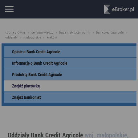
strona główna
»
centrum wiedzy
»
baza instytucji i opinii
»
bank credit agricole
»
oddziały
»
małopolskie
»
kraków
Opinie o Bank Credit Agricole
Informacje o Bank Credit Agricole
Produkty Bank Credit Agricole
Znajdź placówkę
Znajdź bankomat
Oddziały Bank Credit Agricole
woj. małopolskie,