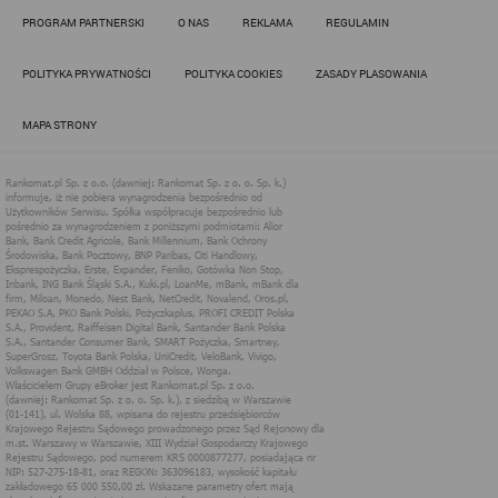
Działania administratora podejmowane są zgodnie z
PROGRAM PARTNERSKI
O NAS
REKLAMA
REGULAMIN
obowiązującym prawem (zgodnie z tzw. RODO) w ramach tzw.
uzasadnionego interesu administratora danych, po to, aby
zapewnić jak najlepsze funkcjonowanie serwisu i odpowiednie
POLITYKA PRYWATNOŚCI
POLITYKA COOKIES
ZASADY PLASOWANIA
dostosowanie usług, świadczonych w ramach serwisu do potrzeb
użytkownika. Zasady świadczenia usług w serwisie określa
regulamin serwisu.
MAPA STRONY
Więcej informacji na temat stosowania technologii cookies w
serwisie dostępne jest w Polityce Cookies.
Polityka Cookies serwisów
internetowych spółki Rankomat.pl Sp. z
o.o. (dawniej: Rankomat Sp. z o. o. Sp.
k.)
Rankomat.pl Sp. z o.o. (dawniej: Rankomat Sp. z o. o. Sp. k.), z
siedzibą w Warszawie (01-141), ul. Wolska 88, wpisana do rejestru
przedsiębiorców Krajowego Rejestru Sądowego prowadzonego
przez Sąd Rejonowy dla m.st. Warszawy w Warszawie, XIII
Wydział Gospodarczy Krajowego Rejestru Sądowego, pod
numerem KRS 0000877277, posiadająca nr NIP: 527-275-18-81,
oraz REGON: 363096183, zwana dalej "Rankomat" wykorzystuje
na swoich stronach internetowych technologię "cookies".
Zasady wykorzystania informacji dostarczonych przez
użytkownika w ramach technologii cookies w trakcie korzystania
ze stron internetowych i Rankomat określa niniejszy dokument.