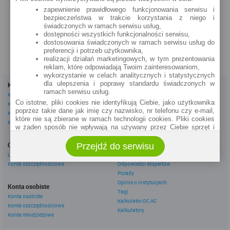
Wojska Polskiego 6
zapewnienie prawidłowego funkcjonowania serwisu i
bezpieczeństwa w trakcie korzystania z niego i
zobacz na mapie »
świadczonych w ramach serwisu usług,
dostępności wszystkich funkcjonalności serwisu,
dostosowania świadczonych w ramach serwisu usług do
preferencji i potrzeb użytkownika,
realizacji działań marketingowych, w tym prezentowania
reklam, które odpowiadają Twoim zainteresowaniom,
wykorzystanie w celach analitycznych i statystycznych
dla ulepszenia i poprawy standardu świadczonych w
Kredyty
Dla firm
ramach serwisu usług.
Kredyty gotówkowe
Kredyty firmowe
Co istotne, pliki cookies nie identyfikują Ciebie, jako użytkownika
Kredyty hipoteczne
Konta firmowe
poprzez takie dane jak imię czy nazwisko, nr telefonu czy e-mail,
Kredyty konsolidacyjne
Leasingi
które nie są zbierane w ramach technologii cookies. Pliki cookies
Kredyty na samochód
w żaden sposób nie wpływają na używany przez Ciebie sprzęt i
oprogramowanie.
Inne
Oszczędzanie
Przejdź do serwisu
eBroker Ekstra
Zakres wykorzystywania plików cookies możliwy jest do
określenia w ustawieniach przeglądarki każdego użytkownika. Bez
Lokaty
Artykuły
wprowadzenia zmian ustawień, informacje w plikach cookies mogą
Konta oszczędnościowe
Odpowiedzi ekspertów
być zapisywane w pamięci Twojego urządzenia.
Porady
Administratorem danych pozyskiwanych w technologii cookies jest
Opinie o instytucjach
Konta osobiste
spółka Rankomat.pl Sp. z o.o. (dawniej: Rankomat Sp. z o. o. Sp.
Tagi
Konta osobiste
k.) z siedzibą w Warszawie, ul. Wolska 88, 01 - 141 Warszawa.
Kalkulator OC AC
Konta oszczędnościowe
Możesz jako użytkownik w każdym czasie skontaktować się z
Kalkulatory
administratorem pod adresem bok@ebroker.pl, jak również wyrazić
Konta młodzieżowe
sprzeciwu wobec działań administratora.