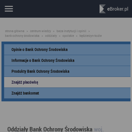
strona główna
»
centrum wiedzy
»
baza instytucji i opinii
»
bank ochrony środowiska
»
oddziały
»
opolskie
»
kędzierzyn-koźle
Opinie o Bank Ochrony Środowiska
Informacje o Bank Ochrony Środowiska
Produkty Bank Ochrony Środowiska
Znajdź placówkę
Znajdź bankomat
Oddziały Bank Ochrony Środowiska
woj.