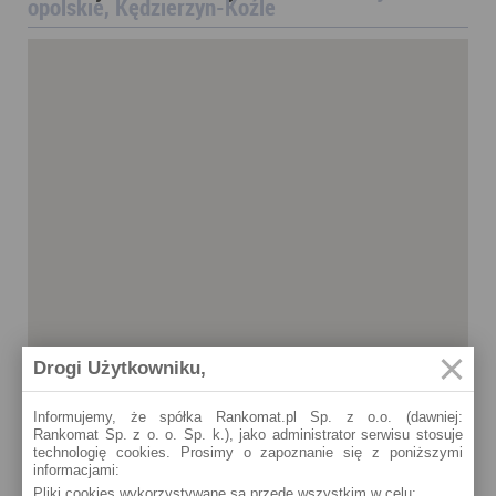
opolskie, Kędzierzyn-Koźle
Drogi Użytkowniku,
Informujemy, że spółka Rankomat.pl Sp. z o.o. (dawniej:
Rankomat Sp. z o. o. Sp. k.), jako administrator serwisu stosuje
technologię cookies. Prosimy o zapoznanie się z poniższymi
informacjami:
Pliki cookies wykorzystywane są przede wszystkim w celu:
Kędzierzyn-Koźle