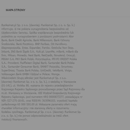
zapewnić jak najlepsze funkcjonowanie serwisu i odpowiednie
dostosowanie usług, świadczonych w ramach serwisu do potrzeb
MAPA STRONY
użytkownika. Zasady świadczenia usług w serwisie określa
regulamin serwisu.
Więcej informacji na temat stosowania technologii cookies w
serwisie dostępne jest w Polityce Cookies.
Polityka Cookies serwisów
internetowych spółki Rankomat.pl Sp. z
o.o. (dawniej: Rankomat Sp. z o. o. Sp.
k.)
Rankomat.pl Sp. z o.o. (dawniej: Rankomat Sp. z o. o. Sp. k.), z
siedzibą w Warszawie (01-141), ul. Wolska 88, wpisana do rejestru
przedsiębiorców Krajowego Rejestru Sądowego prowadzonego
przez Sąd Rejonowy dla m.st. Warszawy w Warszawie, XIII
Wydział Gospodarczy Krajowego Rejestru Sądowego, pod
numerem KRS 0000877277, posiadająca nr NIP: 527-275-18-81,
oraz REGON: 363096183, zwana dalej "Rankomat" wykorzystuje
na swoich stronach internetowych technologię "cookies".
Zasady wykorzystania informacji dostarczonych przez
użytkownika w ramach technologii cookies w trakcie korzystania
ze stron internetowych i Rankomat określa niniejszy dokument.
Każdy użytkownik serwisów Rankomat proszony jest o
zapoznanie się z niniejszym dokumentem i zawartymi w nim