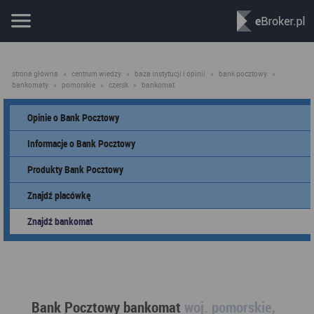
strona główna
»
centrum wiedzy
»
baza instytucji i opinii
»
bank pocztowy
»
bankomaty
»
pomorskie
»
czersk
»
bankomat
Opinie o Bank Pocztowy
Informacje o Bank Pocztowy
Produkty Bank Pocztowy
Znajdź placówkę
Znajdź bankomat
Bank Pocztowy bankomat
woj. pomorskie,