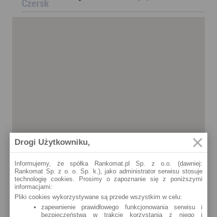
Czersk
Drogi Użytkowniku,
Informujemy, że spółka Rankomat.pl Sp. z o.o. (dawniej:
Rankomat Sp. z o. o. Sp. k.), jako administrator serwisu stosuje
technologię cookies. Prosimy o zapoznanie się z poniższymi
informacjami:
Pliki cookies wykorzystywane są przede wszystkim w celu:
zapewnienie prawidłowego funkcjonowania serwisu i
bezpieczeństwa w trakcie korzystania z niego i