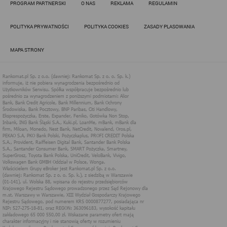
PROGRAM PARTNERSKI
O NAS
REKLAMA
REGULAMIN
obowiązującym prawem (zgodnie z tzw. RODO) w ramach tzw.
uzasadnionego interesu administratora danych, po to, aby
zapewnić jak najlepsze funkcjonowanie serwisu i odpowiednie
POLITYKA PRYWATNOŚCI
POLITYKA COOKIES
ZASADY PLASOWANIA
dostosowanie usług, świadczonych w ramach serwisu do potrzeb
użytkownika. Zasady świadczenia usług w serwisie określa
regulamin serwisu.
MAPA STRONY
Więcej informacji na temat stosowania technologii cookies w
serwisie dostępne jest w Polityce Cookies.
Polityka Cookies serwisów
internetowych spółki Rankomat.pl Sp. z
o.o. (dawniej: Rankomat Sp. z o. o. Sp.
k.)
Rankomat.pl Sp. z o.o. (dawniej: Rankomat Sp. z o. o. Sp. k.), z
siedzibą w Warszawie (01-141), ul. Wolska 88, wpisana do rejestru
przedsiębiorców Krajowego Rejestru Sądowego prowadzonego
przez Sąd Rejonowy dla m.st. Warszawy w Warszawie, XIII
Wydział Gospodarczy Krajowego Rejestru Sądowego, pod
numerem KRS 0000877277, posiadająca nr NIP: 527-275-18-81,
oraz REGON: 363096183, zwana dalej "Rankomat" wykorzystuje
na swoich stronach internetowych technologię "cookies".
Zasady wykorzystania informacji dostarczonych przez
użytkownika w ramach technologii cookies w trakcie korzystania
ze stron internetowych i Rankomat określa niniejszy dokument.