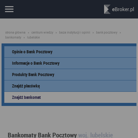
strona główna
»
centrum wiedzy
»
baza instytucji i opinii
»
bank pocztowy
»
bankomaty
»
lubelskie
Opinie o Bank Pocztowy
Informacje o Bank Pocztowy
Produkty Bank Pocztowy
Znajdź placówkę
Znajdź bankomat
Bankomaty Bank Pocztowy
woj. lubelskie