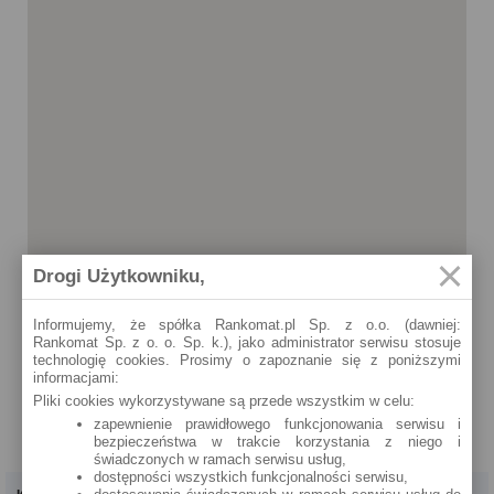
Drogi Użytkowniku,
Informujemy, że spółka Rankomat.pl Sp. z o.o. (dawniej:
Rankomat Sp. z o. o. Sp. k.), jako administrator serwisu stosuje
technologię cookies. Prosimy o zapoznanie się z poniższymi
informacjami:
Pliki cookies wykorzystywane są przede wszystkim w celu:
zapewnienie prawidłowego funkcjonowania serwisu i
bezpieczeństwa w trakcie korzystania z niego i
świadczonych w ramach serwisu usług,
dostępności wszystkich funkcjonalności serwisu,