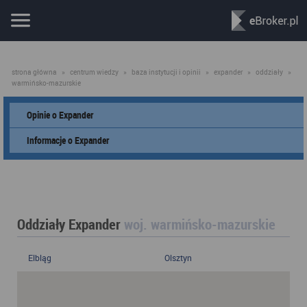
strona główna
»
centrum wiedzy
»
baza instytucji i opinii
»
expander
»
oddziały
»
warmińsko-mazurskie
Opinie o Expander
Informacje o Expander
Oddziały Expander
woj. warmińsko-mazurskie
Elbląg
Olsztyn