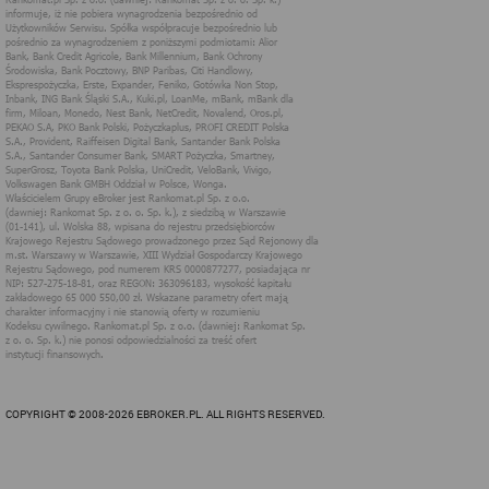
użytkownika. Zasady świadczenia usług w serwisie określa
regulamin serwisu.
Więcej informacji na temat stosowania technologii cookies w
serwisie dostępne jest w Polityce Cookies.
Polityka Cookies serwisów
internetowych spółki Rankomat.pl Sp. z
o.o. (dawniej: Rankomat Sp. z o. o. Sp.
k.)
Rankomat.pl Sp. z o.o. (dawniej: Rankomat Sp. z o. o. Sp. k.), z
siedzibą w Warszawie (01-141), ul. Wolska 88, wpisana do rejestru
przedsiębiorców Krajowego Rejestru Sądowego prowadzonego
przez Sąd Rejonowy dla m.st. Warszawy w Warszawie, XIII
Wydział Gospodarczy Krajowego Rejestru Sądowego, pod
numerem KRS 0000877277, posiadająca nr NIP: 527-275-18-81,
oraz REGON: 363096183, zwana dalej "Rankomat" wykorzystuje
na swoich stronach internetowych technologię "cookies".
Zasady wykorzystania informacji dostarczonych przez
użytkownika w ramach technologii cookies w trakcie korzystania
ze stron internetowych i Rankomat określa niniejszy dokument.
Każdy użytkownik serwisów Rankomat proszony jest o
COPYRIGHT © 2008-2026 EBROKER.PL. ALL RIGHTS RESERVED.
zapoznanie się z niniejszym dokumentem i zawartymi w nim
informacjami.
Rankomat używa na stronach internetowych swoich serwisów
technologii cookies (tj. plików tekstowych, tzw. ciasteczek) i