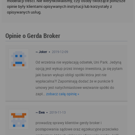
moderacji treści. Nie weryfikowaliśmy, czy osoby tworzące poniższe
opinie były klientami opisywanych instytucji lub korzystały z
opisywanych usług.
Opinie o Gerda Broker
~ Joker •
2019-12-09
Od września nie wypłacają odsetek, Uni Park. Jedyną
opcją jest wykup przez innego inwestora, ja się pytam
jaki baran wykupi obligi spółki która jest nie
wypłacalna?! Zapominają dodać że w punkcie 9
umowy jest natychmiastowe wezwanie spółki do
zapł...
zobacz całą opinię »
~ Ewa •
2019-11-13
prowadzę sprawy klientów gerdy broker i
postępowania sądowe oraz egzekucyjne przeciwko