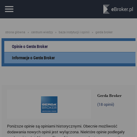
strona główna
»
centrum wiedzy
»
baza instytucji i opinii
»
gerda broker
Opinie o Gerda Broker
Informacje o Gerda Broker
Gerda Broker
(
18
opinii)
Poniższe opinie są opiniami historycznymi. Obecnie możliwość
dodawania nowych opinii jest wyłączona. Niektóre opinie podlegały