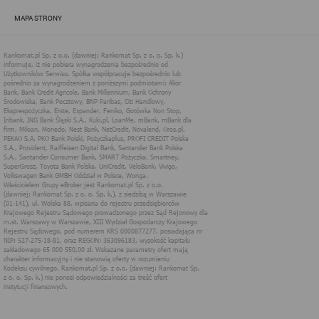
Rankomat używa na stronach internetowych swoich serwisów
MAPA STRONY
technologii cookies (tj. plików tekstowych, tzw. ciasteczek) i
innych podobnych technologii do zapisywania informacji o
sposobie korzystania przez użytkownika z tych stron
internetowych.
Każdy użytkownik ma prawo wyboru w zakresie udostępniania
informacji, które go dotyczą.
1. Pliki "cookies"
Pliki typu "cookies" ("ciasteczka"), to informacje, zapisywane
przez przeglądarkę użytkownika, obejmujące zawartość tekstową
które mogą zawierać dane osobowe w postaci adresu IP
komputera oraz unikalnego identyfikatora urządzenia zapisanego w
pliku. Pliki te nie są przechowywane na serwerach spółki, a dane z
nich są odczytywane jedynie podczas wizyty na stronie. Dzięki
plikom cookies strony internetowe pamiętają preferencje
użytkownika, np. ulubione strony internetowe. Pliki cookies nie
identyfikują użytkownika poprzez takie dane jak imię czy nazwisko
i nie są zbierane w ramach technologii cookies, nie mają wpływu
na sprzęt i oprogramowanie użytkownika. Więcej informacji o
plikach "cookies" można znaleźć na stronie
https://www.aboutcook
ies.org/
2. W jakim celu wykorzystywane są pliki
cookies i inne podobne technologie
Informacje zapisane w plikach cookies pomagają w dostosowaniu
zawartości strony internetowej do oczekiwań i potrzeb danego