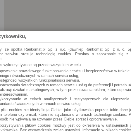
żytkowniku,
y, że spółka Rankomat.pl Sp. z o.o. (dawniej: Rankomat Sp. z o. o. Sp
tor serwisu stosuje technologię cookies. Prosimy o zapoznanie się z
i:
ies wykorzystywane są przede wszystkim w celu:
apewnienie prawidłowego funkcjonowania serwisu i bezpieczeństwa w trakcie 
Nowogród
Nadnarwiańska 1 (24h)
 niego i świadczonych w ramach serwisu usług,
ostępności wszystkich funkcjonalności serwisu,
ostosowania świadczonych w ramach serwisu usług do preferencji i potrzeb u
ealizacji działań marketingowych, w tym prezentowania reklam, które odpowi
ainteresowaniom,
ykorzystanie w celach analitycznych i statystycznych dla ulepszenia
tandardu świadczonych w ramach serwisu usług.
 pliki cookies nie identyfikują Ciebie, jako użytkownika poprzez takie dane 
r telefonu czy e-mail, które nie są zbierane w ramach technologii cookies. P
osób nie wpływają na używany przez Ciebie sprzęt i oprogramowanie.
orzystywania plików cookies możliwy jest do określenia w ustawieniach p
ytkownika. Bez wprowadzenia zmian ustawień, informacje w plikach cooki