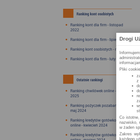
Ranking kont osobistych
Ranking kont dla firm - listopad
2022
Drogi U
Ranking kont dla firm - lipiec 2022
Ranking kont osobistych - maj 2022
Informujem
administra
Ranking kont dla firm - luty 2022
informacjam
Pliki cook
z
Ostatnie rankingi
z
d
Ranking chwilówek online - styczeń
d
2025
r
z
Ranking pożyczek pozabankowych -
w
maj 2024
s
Co istotne,
Ranking kredytów gotówkowych
nazwisko, n
online - kwiecień 2024
w żaden sp
Zakres wyk
Ranking kredytów gotówkowych
każdego uż
online - marzec 2024