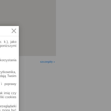
. k.), jako
 poniższymi
korzystania
szczegóły »
żytkownika,
adają Twoim
 i poprawy
jak imię czy
liki cookies
rzeglądarki
es mogą być