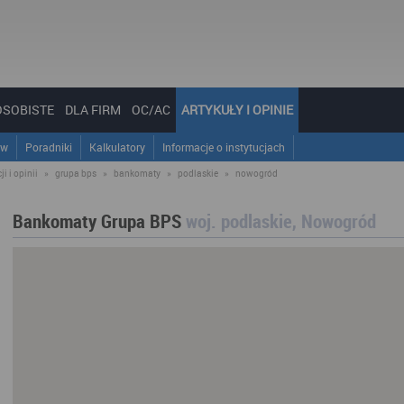
OSOBISTE
DLA FIRM
OC/AC
ARTYKUŁY I OPINIE
ów
Poradniki
Kalkulatory
Informacje o instytucjach
i i opinii
»
grupa bps
»
bankomaty
»
podlaskie
»
nowogród
Bankomaty Grupa BPS
woj. podlaskie, Nowogród