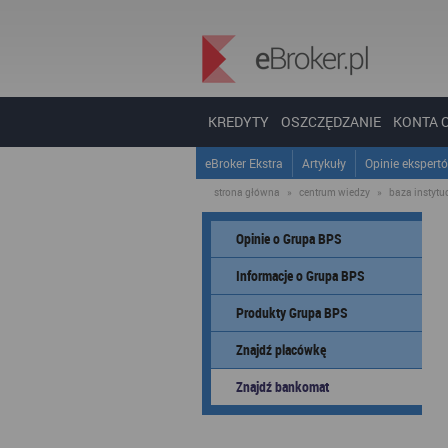
KREDYTY
OSZCZĘDZANIE
KONTA 
eBroker Ekstra
Artykuły
Opinie ekspert
strona główna
»
centrum wiedzy
»
baza instytucj
Opinie o Grupa BPS
Informacje o Grupa BPS
Produkty Grupa BPS
Znajdź placówkę
Znajdź bankomat