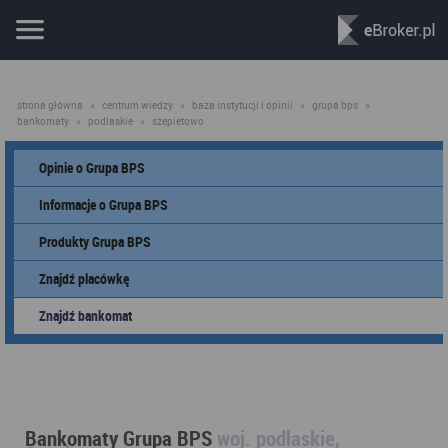
strona główna
»
centrum wiedzy
»
baza instytucji i opinii
»
grupa bps
»
bankomaty
»
podlaskie
»
szepietowo
Opinie o Grupa BPS
Informacje o Grupa BPS
Produkty Grupa BPS
Znajdź placówkę
Znajdź bankomat
Bankomaty Grupa BPS
woj. podlaskie,