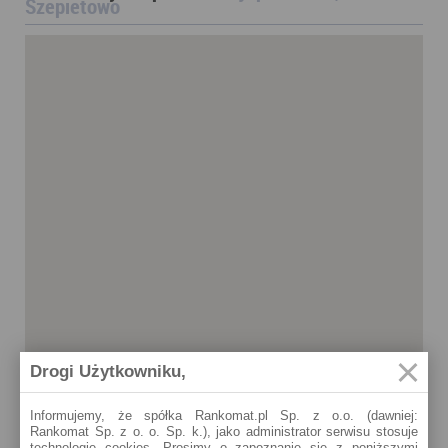
Szepietowo
Drogi Użytkowniku,
Informujemy, że spółka Rankomat.pl Sp. z o.o. (dawniej:
Rankomat Sp. z o. o. Sp. k.), jako administrator serwisu stosuje
Szepietowo
technologię cookies. Prosimy o zapoznanie się z poniższymi