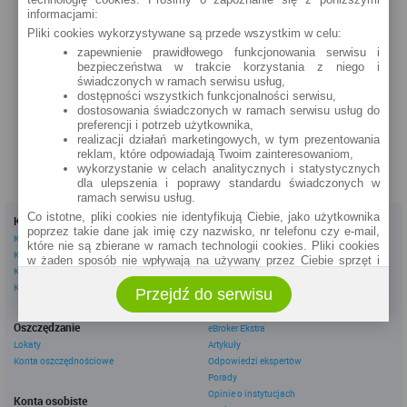
Mazowiecka 19 (24h)
informacjami:
Pliki cookies wykorzystywane są przede wszystkim w celu:
szczegóły »
zapewnienie prawidłowego funkcjonowania serwisu i
bezpieczeństwa w trakcie korzystania z niego i
Szepietowo
świadczonych w ramach serwisu usług,
Wyszyńskiego 3 (24h)
dostępności wszystkich funkcjonalności serwisu,
szczegóły »
dostosowania świadczonych w ramach serwisu usług do
preferencji i potrzeb użytkownika,
realizacji działań marketingowych, w tym prezentowania
reklam, które odpowiadają Twoim zainteresowaniom,
wykorzystanie w celach analitycznych i statystycznych
dla ulepszenia i poprawy standardu świadczonych w
ramach serwisu usług.
Co istotne, pliki cookies nie identyfikują Ciebie, jako użytkownika
Kredyty
Dla firm
poprzez takie dane jak imię czy nazwisko, nr telefonu czy e-mail,
Kredyty gotówkowe
Kredyty firmowe
które nie są zbierane w ramach technologii cookies. Pliki cookies
Kredyty hipoteczne
Konta firmowe
w żaden sposób nie wpływają na używany przez Ciebie sprzęt i
Kredyty konsolidacyjne
Leasingi
oprogramowanie.
Kredyty na samochód
Przejdź do serwisu
Zakres wykorzystywania plików cookies możliwy jest do
określenia w ustawieniach przeglądarki każdego użytkownika. Bez
Inne
wprowadzenia zmian ustawień, informacje w plikach cookies mogą
Oszczędzanie
eBroker Ekstra
być zapisywane w pamięci Twojego urządzenia.
Lokaty
Artykuły
Administratorem danych pozyskiwanych w technologii cookies jest
Konta oszczędnościowe
Odpowiedzi ekspertów
spółka Rankomat.pl Sp. z o.o. (dawniej: Rankomat Sp. z o. o. Sp.
Porady
k.) z siedzibą w Warszawie, ul. Wolska 88, 01 - 141 Warszawa.
Opinie o instytucjach
Konta osobiste
Możesz jako użytkownik w każdym czasie skontaktować się z