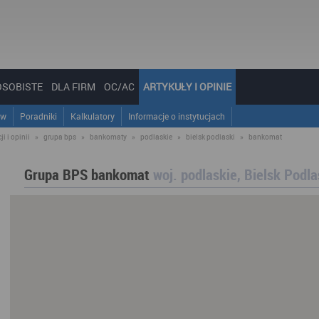
OSOBISTE
DLA FIRM
OC/AC
ARTYKUŁY I OPINIE
ów
Poradniki
Kalkulatory
Informacje o instytucjach
i i opinii
»
grupa bps
»
bankomaty
»
podlaskie
»
bielsk podlaski
»
bankomat
Grupa BPS bankomat
woj. podlaskie, Bielsk Podla