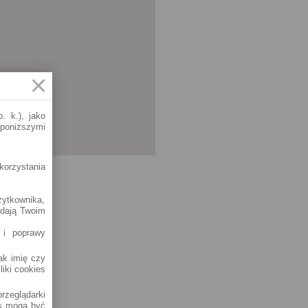
. k.), jako
 poniższymi
korzystania
żytkownika,
adają Twoim
 i poprawy
jak imię czy
liki cookies
rzeglądarki
es mogą być