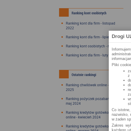
Ranking kont osobistych
Ranking kont dla firm - listopad
2022
Drogi U
Ranking kont dla firm - lipiec 2022
Ranking kont osobistych - maj 2022
Informujem
administra
Ranking kont dla firm - luty 2022
informacjam
Pliki cook
z
Ostatnie rankingi
z
d
Ranking chwilówek online - styczeń
d
2025
r
z
Ranking pożyczek pozabankowych -
w
maj 2024
s
Co istotne,
Ranking kredytów gotówkowych
nazwisko, n
online - kwiecień 2024
w żaden sp
Zakres wyk
Ranking kredytów gotówkowych
każdego uż
online - marzec 2024