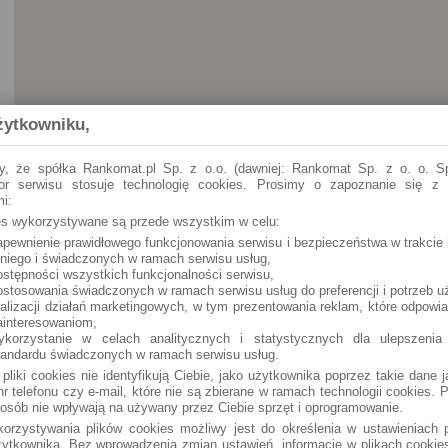
żytkowniku,
y, że spółka Rankomat.pl Sp. z o.o. (dawniej: Rankomat Sp. z o. o. Sp
tor serwisu stosuje technologię cookies. Prosimy o zapoznanie się z
i:
ies wykorzystywane są przede wszystkim w celu:
apewnienie prawidłowego funkcjonowania serwisu i bezpieczeństwa w trakcie 
 niego i świadczonych w ramach serwisu usług,
ostępności wszystkich funkcjonalności serwisu,
ostosowania świadczonych w ramach serwisu usług do preferencji i potrzeb u
ealizacji działań marketingowych, w tym prezentowania reklam, które odpowi
ainteresowaniom,
ykorzystanie w celach analitycznych i statystycznych dla ulepszenia
tandardu świadczonych w ramach serwisu usług.
 pliki cookies nie identyfikują Ciebie, jako użytkownika poprzez takie dane 
r telefonu czy e-mail, które nie są zbierane w ramach technologii cookies. P
osób nie wpływają na używany przez Ciebie sprzęt i oprogramowanie.
orzystywania plików cookies możliwy jest do określenia w ustawieniach p
ytkownika. Bez wprowadzenia zmian ustawień, informacje w plikach cooki