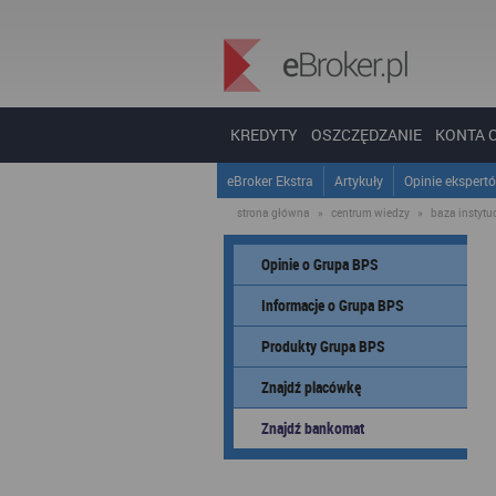
KREDYTY
OSZCZĘDZANIE
KONTA 
eBroker Ekstra
Artykuły
Opinie ekspert
strona główna
»
centrum wiedzy
»
baza instytucj
Opinie o Grupa BPS
Informacje o Grupa BPS
Produkty Grupa BPS
Znajdź placówkę
Znajdź bankomat