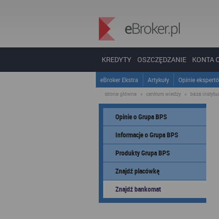
KREDYTY
OSZCZĘDZANIE
KONTA 
eBroker Ekstra
Artykuły
Opinie ekspert
strona główna
»
centrum wiedzy
»
baza instytucj
Opinie o Grupa BPS
Informacje o Grupa BPS
Produkty Grupa BPS
Znajdź placówkę
Znajdź bankomat