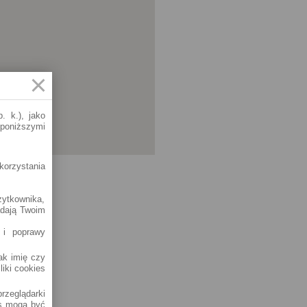
. k.), jako
 poniższymi
korzystania
żytkownika,
adają Twoim
 i poprawy
jak imię czy
liki cookies
rzeglądarki
es mogą być