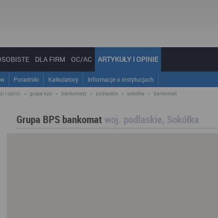
OSOBISTE
DLA FIRM
OC/AC
ARTYKUŁY I OPINIE
ów
Poradniki
Kalkulatory
Informacje o instytucjach
i i opinii
»
grupa bps
»
bankomaty
»
podlaskie
»
sokółka
»
bankomat
Grupa BPS bankomat
woj. podlaskie, Sokółka