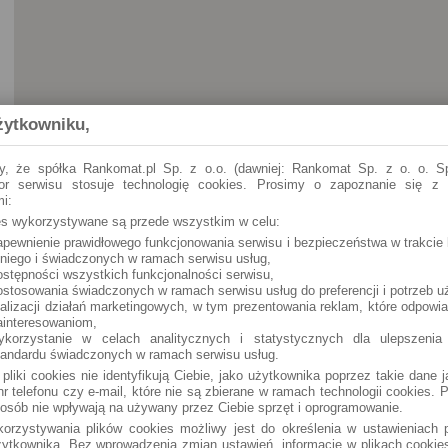
żytkowniku,
y, że spółka Rankomat.pl Sp. z o.o. (dawniej: Rankomat Sp. z o. o. Sp
tor serwisu stosuje technologię cookies. Prosimy o zapoznanie się z
i:
ies wykorzystywane są przede wszystkim w celu:
apewnienie prawidłowego funkcjonowania serwisu i bezpieczeństwa w trakcie 
 niego i świadczonych w ramach serwisu usług,
ostępności wszystkich funkcjonalności serwisu,
ostosowania świadczonych w ramach serwisu usług do preferencji i potrzeb u
ealizacji działań marketingowych, w tym prezentowania reklam, które odpowi
ainteresowaniom,
ykorzystanie w celach analitycznych i statystycznych dla ulepszenia
tandardu świadczonych w ramach serwisu usług.
 pliki cookies nie identyfikują Ciebie, jako użytkownika poprzez takie dane 
r telefonu czy e-mail, które nie są zbierane w ramach technologii cookies. P
osób nie wpływają na używany przez Ciebie sprzęt i oprogramowanie.
orzystywania plików cookies możliwy jest do określenia w ustawieniach p
ytkownika. Bez wprowadzenia zmian ustawień, informacje w plikach cooki