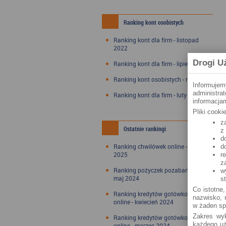
Ranking kont osobistych
Ranking kont dla firm - listopad
2022
Drogi U
Ranking kont dla firm - lipiec 2022
Ranking kont osobistych - maj 2022
Informujem
administra
Ranking kont dla firm - luty 2022
informacjam
Pliki cook
z
Ostatnie rankingi
z
d
Ranking chwilówek online - styczeń
d
2025
r
z
Ranking pożyczek pozabankowych -
w
maj 2024
s
Co istotne,
Ranking kredytów gotówkowych
nazwisko, n
online - kwiecień 2024
w żaden sp
Zakres wyk
Ranking kredytów gotówkowych
każdego uż
online - marzec 2024