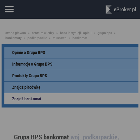
strona główna
»
centrum wiedzy
»
baza instytucji i opinii
»
grupa bps
»
bankomaty
»
podkarpackie
»
rakszawa
»
bankomat
Opinie o Grupa BPS
Informacje o Grupa BPS
Produkty Grupa BPS
Znajdź placówkę
Znajdź bankomat
Grupa BPS bankomat
woj. podkarpackie,