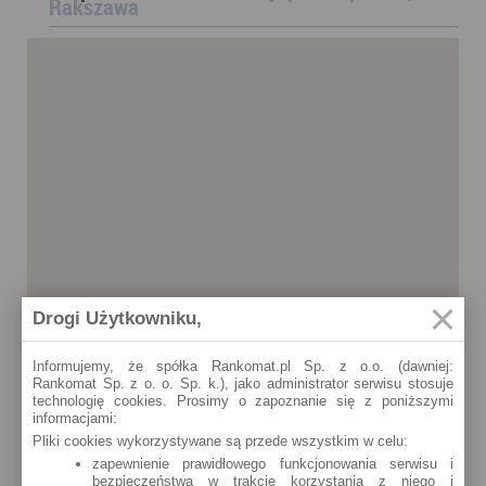
Rakszawa
Drogi Użytkowniku,
Informujemy, że spółka Rankomat.pl Sp. z o.o. (dawniej:
Rankomat Sp. z o. o. Sp. k.), jako administrator serwisu stosuje
technologię cookies. Prosimy o zapoznanie się z poniższymi
informacjami:
Pliki cookies wykorzystywane są przede wszystkim w celu:
zapewnienie prawidłowego funkcjonowania serwisu i
bezpieczeństwa w trakcie korzystania z niego i