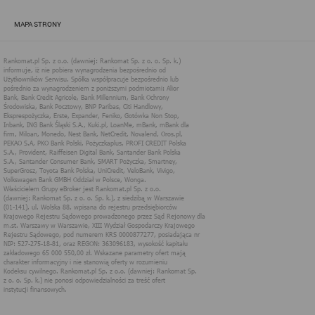
zapewnić jak najlepsze funkcjonowanie serwisu i odpowiednie
dostosowanie usług, świadczonych w ramach serwisu do potrzeb
MAPA STRONY
użytkownika. Zasady świadczenia usług w serwisie określa
regulamin serwisu.
Więcej informacji na temat stosowania technologii cookies w
serwisie dostępne jest w Polityce Cookies.
Polityka Cookies serwisów
internetowych spółki Rankomat.pl Sp. z
o.o. (dawniej: Rankomat Sp. z o. o. Sp.
k.)
Rankomat.pl Sp. z o.o. (dawniej: Rankomat Sp. z o. o. Sp. k.), z
siedzibą w Warszawie (01-141), ul. Wolska 88, wpisana do rejestru
przedsiębiorców Krajowego Rejestru Sądowego prowadzonego
przez Sąd Rejonowy dla m.st. Warszawy w Warszawie, XIII
Wydział Gospodarczy Krajowego Rejestru Sądowego, pod
numerem KRS 0000877277, posiadająca nr NIP: 527-275-18-81,
oraz REGON: 363096183, zwana dalej "Rankomat" wykorzystuje
na swoich stronach internetowych technologię "cookies".
Zasady wykorzystania informacji dostarczonych przez
użytkownika w ramach technologii cookies w trakcie korzystania
ze stron internetowych i Rankomat określa niniejszy dokument.
Każdy użytkownik serwisów Rankomat proszony jest o
zapoznanie się z niniejszym dokumentem i zawartymi w nim