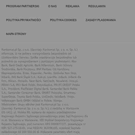
Działania administratora podejmowane są zgodnie z
PROGRAM PARTNERSKI
O NAS
REKLAMA
REGULAMIN
obowiązującym prawem (zgodnie z tzw. RODO) w ramach tzw.
uzasadnionego interesu administratora danych, po to, aby
zapewnić jak najlepsze funkcjonowanie serwisu i odpowiednie
POLITYKA PRYWATNOŚCI
POLITYKA COOKIES
ZASADY PLASOWANIA
dostosowanie usług, świadczonych w ramach serwisu do potrzeb
użytkownika. Zasady świadczenia usług w serwisie określa
regulamin serwisu.
MAPA STRONY
Więcej informacji na temat stosowania technologii cookies w
serwisie dostępne jest w Polityce Cookies.
Polityka Cookies serwisów
internetowych spółki Rankomat.pl Sp. z
o.o. (dawniej: Rankomat Sp. z o. o. Sp.
k.)
Rankomat.pl Sp. z o.o. (dawniej: Rankomat Sp. z o. o. Sp. k.), z
siedzibą w Warszawie (01-141), ul. Wolska 88, wpisana do rejestru
przedsiębiorców Krajowego Rejestru Sądowego prowadzonego
przez Sąd Rejonowy dla m.st. Warszawy w Warszawie, XIII
Wydział Gospodarczy Krajowego Rejestru Sądowego, pod
numerem KRS 0000877277, posiadająca nr NIP: 527-275-18-81,
oraz REGON: 363096183, zwana dalej "Rankomat" wykorzystuje
na swoich stronach internetowych technologię "cookies".
Zasady wykorzystania informacji dostarczonych przez
użytkownika w ramach technologii cookies w trakcie korzystania
ze stron internetowych i Rankomat określa niniejszy dokument.