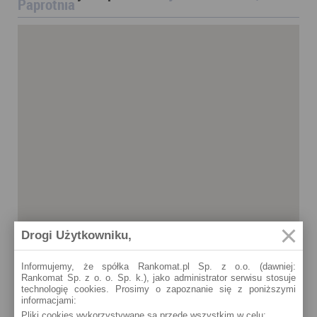
Paprotnia
Drogi Użytkowniku,
Informujemy, że spółka Rankomat.pl Sp. z o.o. (dawniej:
Rankomat Sp. z o. o. Sp. k.), jako administrator serwisu stosuje
technologię cookies. Prosimy o zapoznanie się z poniższymi
informacjami:
Pliki cookies wykorzystywane są przede wszystkim w celu:
Paprotnia