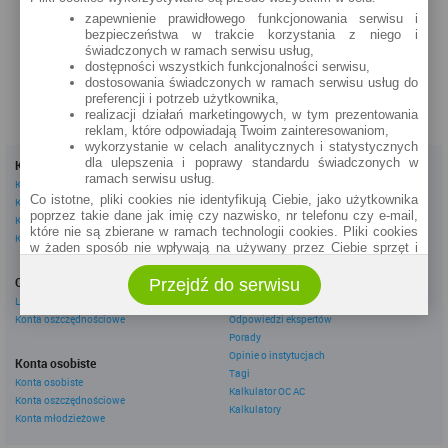
Wyszyńskiego 9 (24h)
zapewnienie prawidłowego funkcjonowania serwisu i
bezpieczeństwa w trakcie korzystania z niego i
szczegóły »
świadczonych w ramach serwisu usług,
dostępności wszystkich funkcjonalności serwisu,
dostosowania świadczonych w ramach serwisu usług do
preferencji i potrzeb użytkownika,
realizacji działań marketingowych, w tym prezentowania
reklam, które odpowiadają Twoim zainteresowaniom,
wykorzystanie w celach analitycznych i statystycznych
dla ulepszenia i poprawy standardu świadczonych w
Kredyty
Dla firm
ramach serwisu usług.
Kredyty gotówkowe
Kredyty firmowe
Co istotne, pliki cookies nie identyfikują Ciebie, jako użytkownika
Kredyty hipoteczne
Konta firmowe
poprzez takie dane jak imię czy nazwisko, nr telefonu czy e-mail,
Kredyty konsolidacyjne
Leasingi
które nie są zbierane w ramach technologii cookies. Pliki cookies
Kredyty na samochód
w żaden sposób nie wpływają na używany przez Ciebie sprzęt i
oprogramowanie.
Inne
Oszczędzanie
Przejdź do serwisu
eBroker Ekstra
Zakres wykorzystywania plików cookies możliwy jest do
określenia w ustawieniach przeglądarki każdego użytkownika. Bez
Lokaty
Artykuły
wprowadzenia zmian ustawień, informacje w plikach cookies mogą
Konta oszczędnościowe
Odpowiedzi ekspertów
być zapisywane w pamięci Twojego urządzenia.
Porady
Administratorem danych pozyskiwanych w technologii cookies jest
Opinie o instytucjach
Konta osobiste
spółka Rankomat.pl Sp. z o.o. (dawniej: Rankomat Sp. z o. o. Sp.
Tagi
Konta osobiste
k.) z siedzibą w Warszawie, ul. Wolska 88, 01 - 141 Warszawa.
Kalkulator OC AC
Konta oszczędnościowe
Możesz jako użytkownik w każdym czasie skontaktować się z
Kalkulatory
administratorem pod adresem bok@ebroker.pl, jak również wyrazić
Konta młodzieżowe
sprzeciwu wobec działań administratora.