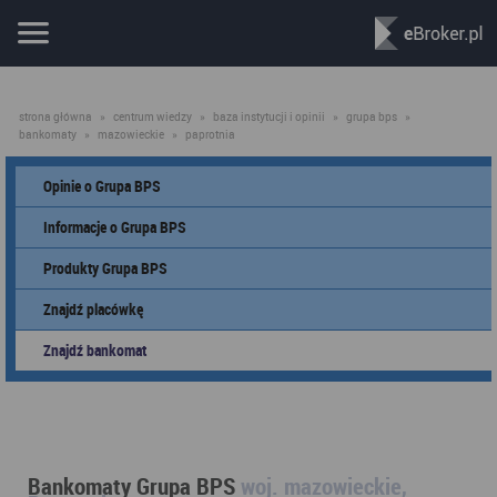
strona główna
»
centrum wiedzy
»
baza instytucji i opinii
»
grupa bps
»
bankomaty
»
mazowieckie
»
paprotnia
Opinie o Grupa BPS
Informacje o Grupa BPS
Produkty Grupa BPS
Znajdź placówkę
Znajdź bankomat
Bankomaty Grupa BPS
woj. mazowieckie,