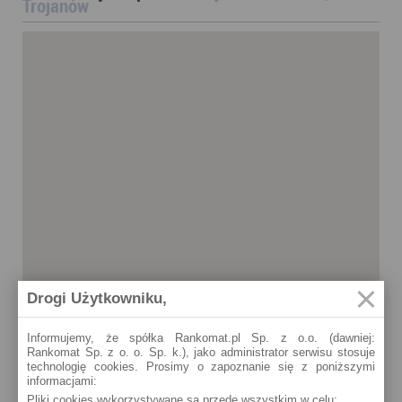
Trojanów
Drogi Użytkowniku,
Informujemy, że spółka Rankomat.pl Sp. z o.o. (dawniej:
Rankomat Sp. z o. o. Sp. k.), jako administrator serwisu stosuje
technologię cookies. Prosimy o zapoznanie się z poniższymi
informacjami:
Pliki cookies wykorzystywane są przede wszystkim w celu:
Trojanów