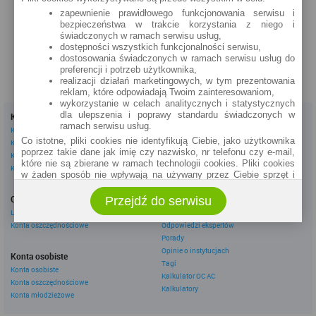
66a (24h)
zapewnienie prawidłowego funkcjonowania serwisu i
bezpieczeństwa w trakcie korzystania z niego i
szczegóły »
świadczonych w ramach serwisu usług,
dostępności wszystkich funkcjonalności serwisu,
dostosowania świadczonych w ramach serwisu usług do
preferencji i potrzeb użytkownika,
realizacji działań marketingowych, w tym prezentowania
reklam, które odpowiadają Twoim zainteresowaniom,
wykorzystanie w celach analitycznych i statystycznych
dla ulepszenia i poprawy standardu świadczonych w
Kredyty
Dla firm
ramach serwisu usług.
Kredyty gotówkowe
Kredyty firmowe
Co istotne, pliki cookies nie identyfikują Ciebie, jako użytkownika
Kredyty hipoteczne
Konta firmowe
poprzez takie dane jak imię czy nazwisko, nr telefonu czy e-mail,
Kredyty konsolidacyjne
Leasingi
które nie są zbierane w ramach technologii cookies. Pliki cookies
Kredyty na samochód
w żaden sposób nie wpływają na używany przez Ciebie sprzęt i
oprogramowanie.
Inne
Oszczędzanie
Przejdź do serwisu
eBroker Ekstra
Zakres wykorzystywania plików cookies możliwy jest do
określenia w ustawieniach przeglądarki każdego użytkownika. Bez
Lokaty
Artykuły
wprowadzenia zmian ustawień, informacje w plikach cookies mogą
Konta oszczędnościowe
Odpowiedzi ekspertów
być zapisywane w pamięci Twojego urządzenia.
Porady
Administratorem danych pozyskiwanych w technologii cookies jest
Opinie o instytucjach
Konta osobiste
spółka Rankomat.pl Sp. z o.o. (dawniej: Rankomat Sp. z o. o. Sp.
Tagi
Konta osobiste
k.) z siedzibą w Warszawie, ul. Wolska 88, 01 - 141 Warszawa.
Kalkulator OC AC
Konta oszczędnościowe
Możesz jako użytkownik w każdym czasie skontaktować się z
Kalkulatory
administratorem pod adresem bok@ebroker.pl, jak również wyrazić
Konta młodzieżowe
sprzeciwu wobec działań administratora.