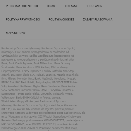
Działania administratora podejmowane są zgodnie z
PROGRAM PARTNERSKI
O NAS
REKLAMA
REGULAMIN
obowiązującym prawem (zgodnie z tzw. RODO) w ramach tzw.
uzasadnionego interesu administratora danych, po to, aby
zapewnić jak najlepsze funkcjonowanie serwisu i odpowiednie
POLITYKA PRYWATNOŚCI
POLITYKA COOKIES
ZASADY PLASOWANIA
dostosowanie usług, świadczonych w ramach serwisu do potrzeb
użytkownika. Zasady świadczenia usług w serwisie określa
regulamin serwisu.
MAPA STRONY
Więcej informacji na temat stosowania technologii cookies w
serwisie dostępne jest w Polityce Cookies.
Polityka Cookies serwisów
internetowych spółki Rankomat.pl Sp. z
o.o. (dawniej: Rankomat Sp. z o. o. Sp.
k.)
Rankomat.pl Sp. z o.o. (dawniej: Rankomat Sp. z o. o. Sp. k.), z
siedzibą w Warszawie (01-141), ul. Wolska 88, wpisana do rejestru
przedsiębiorców Krajowego Rejestru Sądowego prowadzonego
przez Sąd Rejonowy dla m.st. Warszawy w Warszawie, XIII
Wydział Gospodarczy Krajowego Rejestru Sądowego, pod
numerem KRS 0000877277, posiadająca nr NIP: 527-275-18-81,
oraz REGON: 363096183, zwana dalej "Rankomat" wykorzystuje
na swoich stronach internetowych technologię "cookies".
Zasady wykorzystania informacji dostarczonych przez
użytkownika w ramach technologii cookies w trakcie korzystania
ze stron internetowych i Rankomat określa niniejszy dokument.