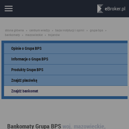
strona główna
»
centrum wiedzy
»
baza instytucji i opinii
»
grupa bps
»
bankomaty
»
mazowieckie
»
trojanów
Opinie o Grupa BPS
Informacje o Grupa BPS
Produkty Grupa BPS
Znajdź placówkę
Znajdź bankomat
Bankomaty Grupa BPS
woj. mazowieckie,