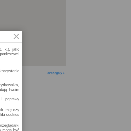
. k.), jako
 poniższymi
korzystania
szczegóły »
żytkownika,
adają Twoim
 i poprawy
jak imię czy
liki cookies
rzeglądarki
es mogą być