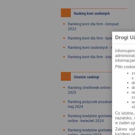
Ranking kont osobistych
Ranking kont dla firm - listopad
2022
Drogi U
Ranking kont dla firm - lipiec 2022
Ranking kont osobistych - maj 2022
Informujem
administra
Ranking kont dla firm - luty 2022
informacjam
Pliki cook
z
Ostatnie rankingi
z
d
Ranking chwilówek online - styczeń
d
2025
r
z
Ranking pożyczek pozabankowych -
w
maj 2024
s
Co istotne,
Ranking kredytów gotówkowych
nazwisko, n
online - kwiecień 2024
w żaden sp
Zakres wyk
Ranking kredytów gotówkowych
każdego uż
online - marzec 2024