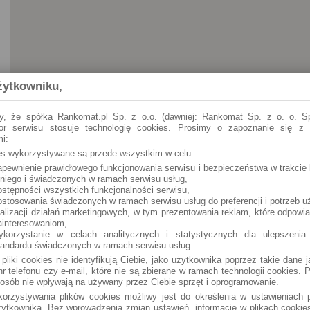
żytkowniku,
y, że spółka Rankomat.pl Sp. z o.o. (dawniej: Rankomat Sp. z o. o. Sp
tor serwisu stosuje technologię cookies. Prosimy o zapoznanie się z
i:
ies wykorzystywane są przede wszystkim w celu:
apewnienie prawidłowego funkcjonowania serwisu i bezpieczeństwa w trakcie 
Wyśmierzyce
1000-lecia Państwa Polskiego 1 (24h)
 niego i świadczonych w ramach serwisu usług,
ostępności wszystkich funkcjonalności serwisu,
ostosowania świadczonych w ramach serwisu usług do preferencji i potrzeb u
ealizacji działań marketingowych, w tym prezentowania reklam, które odpowi
ainteresowaniom,
ykorzystanie w celach analitycznych i statystycznych dla ulepszenia
tandardu świadczonych w ramach serwisu usług.
 pliki cookies nie identyfikują Ciebie, jako użytkownika poprzez takie dane 
r telefonu czy e-mail, które nie są zbierane w ramach technologii cookies. P
osób nie wpływają na używany przez Ciebie sprzęt i oprogramowanie.
orzystywania plików cookies możliwy jest do określenia w ustawieniach p
ytkownika. Bez wprowadzenia zmian ustawień, informacje w plikach cooki