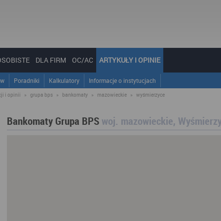
OSOBISTE
DLA FIRM
OC/AC
ARTYKUŁY I OPINIE
ów
Poradniki
Kalkulatory
Informacje o instytucjach
i i opinii
»
grupa bps
»
bankomaty
»
mazowieckie
»
wyśmierzyce
Bankomaty Grupa BPS
woj. mazowieckie, Wyśmierz