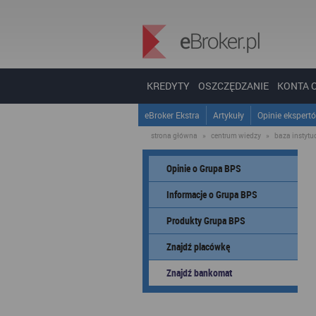
KREDYTY
OSZCZĘDZANIE
KONTA 
eBroker Ekstra
Artykuły
Opinie ekspert
strona główna
»
centrum wiedzy
»
baza instytucj
Opinie o Grupa BPS
Informacje o Grupa BPS
Produkty Grupa BPS
Znajdź placówkę
Znajdź bankomat