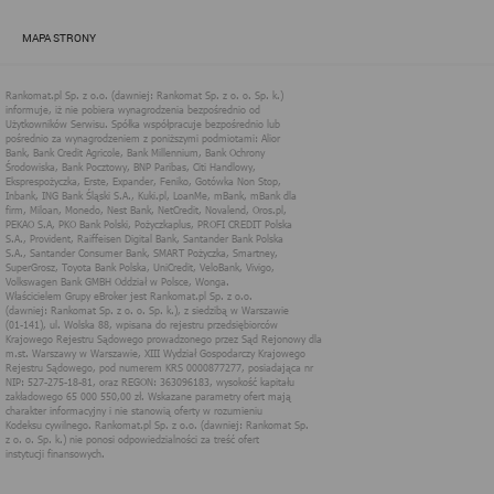
zapewnić jak najlepsze funkcjonowanie serwisu i odpowiednie
dostosowanie usług, świadczonych w ramach serwisu do potrzeb
MAPA STRONY
użytkownika. Zasady świadczenia usług w serwisie określa
regulamin serwisu.
Więcej informacji na temat stosowania technologii cookies w
serwisie dostępne jest w Polityce Cookies.
Polityka Cookies serwisów
internetowych spółki Rankomat.pl Sp. z
o.o. (dawniej: Rankomat Sp. z o. o. Sp.
k.)
Rankomat.pl Sp. z o.o. (dawniej: Rankomat Sp. z o. o. Sp. k.), z
siedzibą w Warszawie (01-141), ul. Wolska 88, wpisana do rejestru
przedsiębiorców Krajowego Rejestru Sądowego prowadzonego
przez Sąd Rejonowy dla m.st. Warszawy w Warszawie, XIII
Wydział Gospodarczy Krajowego Rejestru Sądowego, pod
numerem KRS 0000877277, posiadająca nr NIP: 527-275-18-81,
oraz REGON: 363096183, zwana dalej "Rankomat" wykorzystuje
na swoich stronach internetowych technologię "cookies".
Zasady wykorzystania informacji dostarczonych przez
użytkownika w ramach technologii cookies w trakcie korzystania
ze stron internetowych i Rankomat określa niniejszy dokument.
Każdy użytkownik serwisów Rankomat proszony jest o
zapoznanie się z niniejszym dokumentem i zawartymi w nim