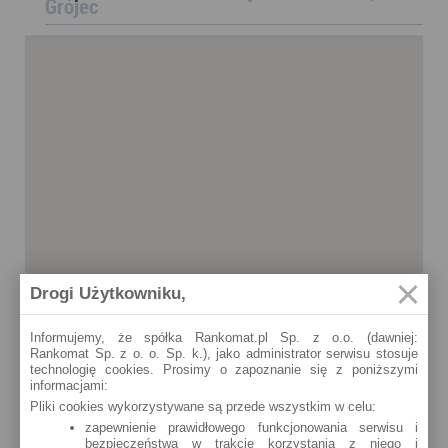
Grójec
Drogi Użytkowniku,
Informujemy, że spółka Rankomat.pl Sp. z o.o. (dawniej:
Rankomat Sp. z o. o. Sp. k.), jako administrator serwisu stosuje
technologię cookies. Prosimy o zapoznanie się z poniższymi
informacjami:
Pliki cookies wykorzystywane są przede wszystkim w celu:
zapewnienie prawidłowego funkcjonowania serwisu i
bezpieczeństwa w trakcie korzystania z niego i