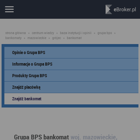
strona główna
»
centrum wiedzy
»
baza instytucji i opinii
»
grupa bps
»
bankomaty
»
mazowieckie
»
grójec
»
bankomat
Opinie o Grupa BPS
Informacje o Grupa BPS
Produkty Grupa BPS
Znajdź placówkę
Znajdź bankomat
Grupa BPS bankomat
woj. mazowieckie,