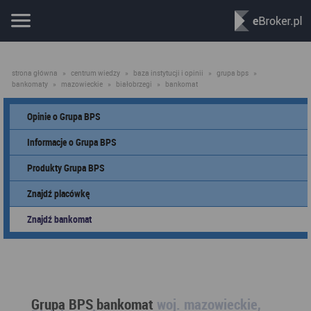
strona główna
»
centrum wiedzy
»
baza instytucji i opinii
»
grupa bps
»
bankomaty
»
mazowieckie
»
białobrzegi
»
bankomat
Opinie o Grupa BPS
Informacje o Grupa BPS
Produkty Grupa BPS
Znajdź placówkę
Znajdź bankomat
Grupa BPS bankomat
woj. mazowieckie,