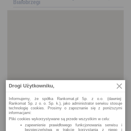
Białobrzegi
Drogi Użytkowniku,
Informujemy, że spółka Rankomat.pl Sp. z o.o. (dawniej:
Rankomat Sp. z o. o. Sp. k.), jako administrator serwisu stosuje
technologię cookies. Prosimy o zapoznanie się z poniższymi
informacjami:
Pliki cookies wykorzystywane są przede wszystkim w celu:
zapewnienie prawidłowego funkcjonowania serwisu i
bezpieczeństwa w trakcie korzystania z niego i