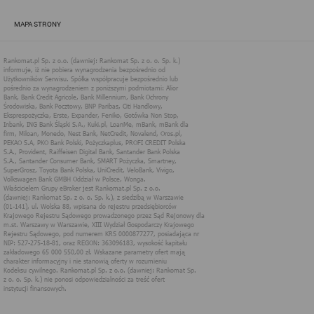
zapewnić jak najlepsze funkcjonowanie serwisu i odpowiednie
dostosowanie usług, świadczonych w ramach serwisu do potrzeb
MAPA STRONY
użytkownika. Zasady świadczenia usług w serwisie określa
regulamin serwisu.
Więcej informacji na temat stosowania technologii cookies w
serwisie dostępne jest w Polityce Cookies.
Polityka Cookies serwisów
internetowych spółki Rankomat.pl Sp. z
o.o. (dawniej: Rankomat Sp. z o. o. Sp.
k.)
Rankomat.pl Sp. z o.o. (dawniej: Rankomat Sp. z o. o. Sp. k.), z
siedzibą w Warszawie (01-141), ul. Wolska 88, wpisana do rejestru
przedsiębiorców Krajowego Rejestru Sądowego prowadzonego
przez Sąd Rejonowy dla m.st. Warszawy w Warszawie, XIII
Wydział Gospodarczy Krajowego Rejestru Sądowego, pod
numerem KRS 0000877277, posiadająca nr NIP: 527-275-18-81,
oraz REGON: 363096183, zwana dalej "Rankomat" wykorzystuje
na swoich stronach internetowych technologię "cookies".
Zasady wykorzystania informacji dostarczonych przez
użytkownika w ramach technologii cookies w trakcie korzystania
ze stron internetowych i Rankomat określa niniejszy dokument.
Każdy użytkownik serwisów Rankomat proszony jest o
zapoznanie się z niniejszym dokumentem i zawartymi w nim