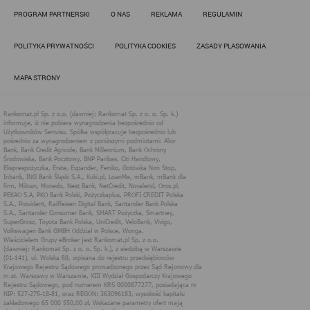
Działania administratora podejmowane są zgodnie z
PROGRAM PARTNERSKI
O NAS
REKLAMA
REGULAMIN
obowiązującym prawem (zgodnie z tzw. RODO) w ramach tzw.
uzasadnionego interesu administratora danych, po to, aby
zapewnić jak najlepsze funkcjonowanie serwisu i odpowiednie
POLITYKA PRYWATNOŚCI
POLITYKA COOKIES
ZASADY PLASOWANIA
dostosowanie usług, świadczonych w ramach serwisu do potrzeb
użytkownika. Zasady świadczenia usług w serwisie określa
regulamin serwisu.
MAPA STRONY
Więcej informacji na temat stosowania technologii cookies w
serwisie dostępne jest w Polityce Cookies.
Polityka Cookies serwisów
internetowych spółki Rankomat.pl Sp. z
o.o. (dawniej: Rankomat Sp. z o. o. Sp.
k.)
Rankomat.pl Sp. z o.o. (dawniej: Rankomat Sp. z o. o. Sp. k.), z
siedzibą w Warszawie (01-141), ul. Wolska 88, wpisana do rejestru
przedsiębiorców Krajowego Rejestru Sądowego prowadzonego
przez Sąd Rejonowy dla m.st. Warszawy w Warszawie, XIII
Wydział Gospodarczy Krajowego Rejestru Sądowego, pod
numerem KRS 0000877277, posiadająca nr NIP: 527-275-18-81,
oraz REGON: 363096183, zwana dalej "Rankomat" wykorzystuje
na swoich stronach internetowych technologię "cookies".
Zasady wykorzystania informacji dostarczonych przez
użytkownika w ramach technologii cookies w trakcie korzystania
ze stron internetowych i Rankomat określa niniejszy dokument.