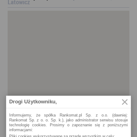
Latowicz
Drogi Użytkowniku,
Informujemy, że spółka Rankomat.pl Sp. z o.o. (dawniej:
Rankomat Sp. z o. o. Sp. k.), jako administrator serwisu stosuje
technologię cookies. Prosimy o zapoznanie się z poniższymi
informacjami:
Pliki cookies wykorzystywane są przede wszystkim w celu:
Latowicz