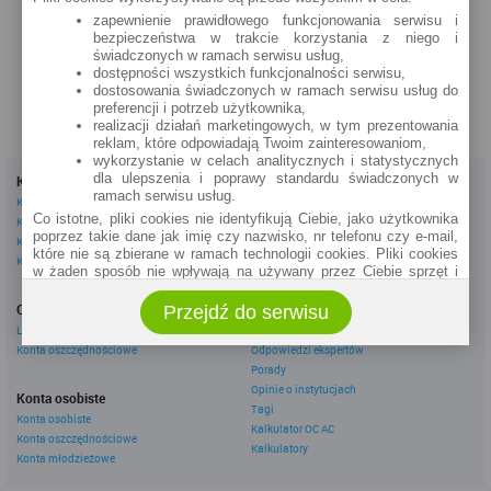
Św. Ducha 5 (24h)
zapewnienie prawidłowego funkcjonowania serwisu i
bezpieczeństwa w trakcie korzystania z niego i
szczegóły »
świadczonych w ramach serwisu usług,
dostępności wszystkich funkcjonalności serwisu,
dostosowania świadczonych w ramach serwisu usług do
preferencji i potrzeb użytkownika,
realizacji działań marketingowych, w tym prezentowania
reklam, które odpowiadają Twoim zainteresowaniom,
wykorzystanie w celach analitycznych i statystycznych
dla ulepszenia i poprawy standardu świadczonych w
Kredyty
Dla firm
ramach serwisu usług.
Kredyty gotówkowe
Kredyty firmowe
Co istotne, pliki cookies nie identyfikują Ciebie, jako użytkownika
Kredyty hipoteczne
Konta firmowe
poprzez takie dane jak imię czy nazwisko, nr telefonu czy e-mail,
Kredyty konsolidacyjne
Leasingi
które nie są zbierane w ramach technologii cookies. Pliki cookies
Kredyty na samochód
w żaden sposób nie wpływają na używany przez Ciebie sprzęt i
oprogramowanie.
Inne
Oszczędzanie
Przejdź do serwisu
eBroker Ekstra
Zakres wykorzystywania plików cookies możliwy jest do
określenia w ustawieniach przeglądarki każdego użytkownika. Bez
Lokaty
Artykuły
wprowadzenia zmian ustawień, informacje w plikach cookies mogą
Konta oszczędnościowe
Odpowiedzi ekspertów
być zapisywane w pamięci Twojego urządzenia.
Porady
Administratorem danych pozyskiwanych w technologii cookies jest
Opinie o instytucjach
Konta osobiste
spółka Rankomat.pl Sp. z o.o. (dawniej: Rankomat Sp. z o. o. Sp.
Tagi
Konta osobiste
k.) z siedzibą w Warszawie, ul. Wolska 88, 01 - 141 Warszawa.
Kalkulator OC AC
Konta oszczędnościowe
Możesz jako użytkownik w każdym czasie skontaktować się z
Kalkulatory
administratorem pod adresem bok@ebroker.pl, jak również wyrazić
Konta młodzieżowe
sprzeciwu wobec działań administratora.