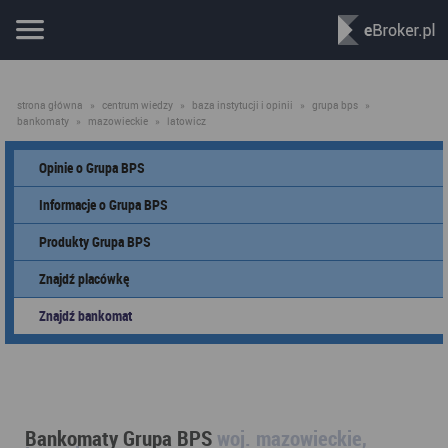
strona główna
»
centrum wiedzy
»
baza instytucji i opinii
»
grupa bps
»
bankomaty
»
mazowieckie
»
latowicz
Opinie o Grupa BPS
Informacje o Grupa BPS
Produkty Grupa BPS
Znajdź placówkę
Znajdź bankomat
Bankomaty Grupa BPS
woj. mazowieckie,